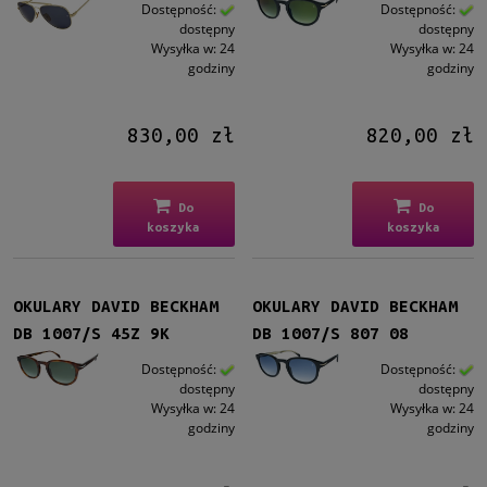
Kształt
Dostępność:
Dostępność:
dostępny
dostępny
Okrągłe/Owalne
(11)
Wysyłka w:
24
Wysyłka w:
24
Prostokątne
(38)
godziny
godziny
Aviator
(12)
830,00 zł
820,00 zł
Materiał
Metalowe
(8)
Plastikowe
(52)
Do
Do
Tytanowe
(1)
koszyka
koszyka
Kolor oprawy
Czarny
(35)
OKULARY DAVID BECKHAM
OKULARY DAVID BECKHAM
Brązowy/Beżowy
(13)
DB 1007/S 45Z 9K
DB 1007/S 807 08
Szary
(3)
Dostępność:
Dostępność:
Złoty
(5)
dostępny
dostępny
Transparent (Clear)
(2)
Wysyłka w:
24
Wysyłka w:
24
godziny
godziny
więcej