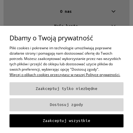
O nas
Moje konto
Dbamy o Twoją prywatność
Kontakt
4 EYES OPTYKA -
optyk Warszawa
Pliki cookies i pokrewne im technologie umożliwiają poprawne
ul.Chmielna 4
działanie strony i pomagają nam dostosować ofertę do Twoich
00-020 Warszawa
potrzeb. Możesz zaakceptować wykorzystanie przez nas wszystkich
woj. mazowieckie
tych plików i przejść do sklepu lub dostosować użycie plików do
swoich preferencji, wybierając opcję "Dostosuj zgody".
+48 696 015 670
sklep@4eyes.pl
Więcej o plikach cookies przeczytasz w naszej Polityce prywatności.
Zaakceptuj tylko niezbędne
Oprawki i okulary Ray-Ban
Oprawki i okulary Persol
Oprawki i okulary Polo
Ralph Lauren
Oprawki i okulary Tom Ford
Oprawki i okulary Miu Miu
Oprawki
Dostosuj zgody
i okulary Oakley
Oprawki i okulary Prada
Oprawki i okulary Ray-Ban Aviator
Oprawki i okulary Dior
Oprawki i okulary Oliver Peoples
Oprawki i okulary
Porsche
Oprawki i okulary Fendi
Oprawki i okulary Celine
Oprawki i okulary
Zaakceptuj wszystkie
Chloe
Oprawki i okulary Dolce & Gabbana
Okulary Tag Heuer