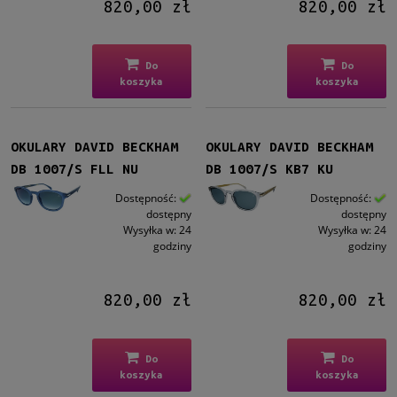
Kolor soczewki
820,00 zł
820,00 zł
Szary
(21)
Brązowy
(6)
Do
Do
Szaro-zielony
(6)
koszyka
koszyka
Zielony
(10)
Niebieski
(14)
więcej
OKULARY DAVID BECKHAM
OKULARY DAVID BECKHAM
DB 1007/S FLL NU
DB 1007/S KB7 KU
Gradacja
Dostępność:
Dostępność:
Tak
(24)
dostępny
dostępny
Wysyłka w:
24
Wysyłka w:
24
godziny
godziny
Rodzaj
Pełne
(59)
Patentki
(2)
820,00 zł
820,00 zł
Lustro
Do
Do
Tak
(6)
koszyka
koszyka