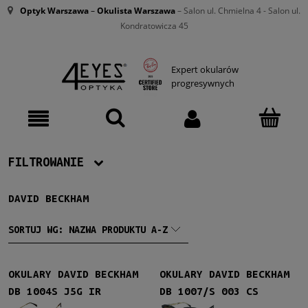
Optyk Warszawa
–
Okulista Warszawa
– Salon ul. Chmielna 4 - Salon ul.
Kondratowicza 45
Expert okularów
progresywnych
FILTROWANIE
DAVID BECKHAM
Producent
David Beckham
(61)
SORTUJ WG:
NAZWA PRODUKTU A-Z
Męskie
OKULARY DAVID BECKHAM
OKULARY DAVID BECKHAM
Męskie
(61)
DB 1004S J5G IR
DB 1007/S 003 CS