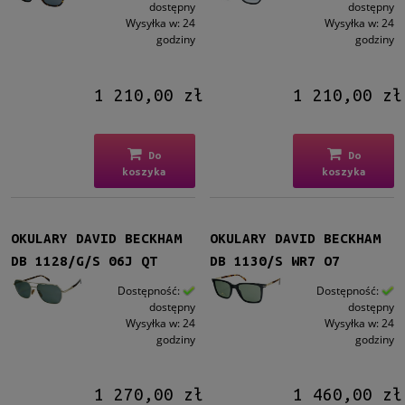
dostępny
dostępny
Cena
Wysyłka w:
24
Wysyłka w:
24
godziny
godziny
od
do
1 210,00 zł
1 210,00 zł
Filtruj
Do
Do
Nowość
koszyka
koszyka
nie
(61)
Promocja
OKULARY DAVID BECKHAM
OKULARY DAVID BECKHAM
nie
(61)
DB 1128/G/S 06J QT
DB 1130/S WR7 O7
Dostępność:
Dostępność:
dostępny
dostępny
Wysyłka w:
24
Wysyłka w:
24
godziny
godziny
1 270,00 zł
1 460,00 zł