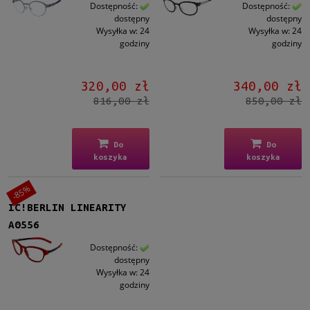
Dziecko
Dostępność:
Dostępność:
dostępny
dostępny
Dziecko
(3)
Wysyłka w:
24
Wysyłka w:
24
godziny
godziny
Kształt
Okrągłe/Owalne
(2)
320,00 zł
340,00 zł
Prostokątne
(1)
816,00 zł
850,00 zł
Kolor oprawy
Niebieski
(2)
Do
Do
koszyka
koszyka
Czerwony/Bordowy
(1)
-85%
Materiał
IC!BERLIN LINEARITY
Metalowe
(1)
A0556
Plastikowe
(2)
Dostępność:
dostępny
Rodzaj
Wysyłka w:
24
Pełne
(3)
godziny