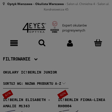
Optyk Warszawa
–
Okulista Warszawa
– Salon ul. Chmielna 4 - Salon ul.
Kondratowicza 45
Expert okularów
progresywnych
FILTROWANIE
OKULARY IC!BERLIN JUNIOR
Producent
IC!Berlin
(3)
SORTUJ WG:
NAZWA PRODUKTU A-Z
-61%
-60%
Damskie
IC!BERLIN ELISABETH -
IC!BERLIN FIONA-LINEA
Damskie
(1)
AMALIE M1363
RH0004