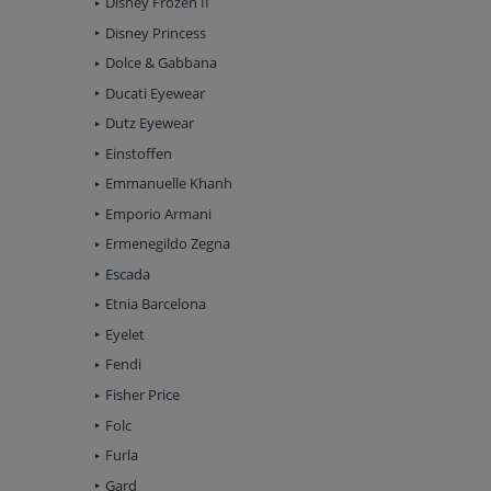
Disney Frozen II
Disney Princess
Dolce & Gabbana
Ducati Eyewear
Dutz Eyewear
Einstoffen
Emmanuelle Khanh
Emporio Armani
Ermenegildo Zegna
Escada
Etnia Barcelona
Eyelet
Fendi
Fisher Price
Folc
Furla
Gard