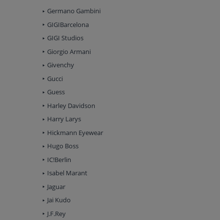
Germano Gambini
GIGIBarcelona
GIGI Studios
Giorgio Armani
Givenchy
Gucci
Guess
Harley Davidson
Harry Larys
Hickmann Eyewear
Hugo Boss
IC!Berlin
Isabel Marant
Jaguar
Jai Kudo
J.F.Rey