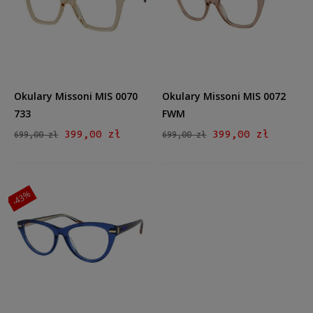
Kształt
Prostokątne
(1)
Kocie oko
(2)
Kolor oprawy
Brązowy/Beżowy
(1)
Okulary Missoni MIS 0070
Okulary Missoni MIS 0072
Niebieski
(1)
733
FWM
Różowy
(1)
399,00 zł
399,00 zł
699,00 zł
699,00 zł
Materiał
Plastikowe
(3)
-43%
Rodzaj
Pełne
(3)
Rozmiar
Średnie
(3)