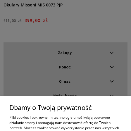
Dostępność
Okulary Missoni MIS 0073 PJP
dostępny
(3)
399,00 zł
699,00 zł
Cena
od
do
Zakupy
Filtruj
Pomoc
Nowość
nie
(3)
O nas
Promocja
Moje konto
tak
(3)
Dbamy o Twoją prywatność
Kontakt
4 EYES OPTYKA -
optyk Warszawa
Pliki cookies i pokrewne im technologie umożliwiają poprawne
ul.Chmielna 4
działanie strony i pomagają nam dostosować ofertę do Twoich
00-020 Warszawa
potrzeb. Możesz zaakceptować wykorzystanie przez nas wszystkich