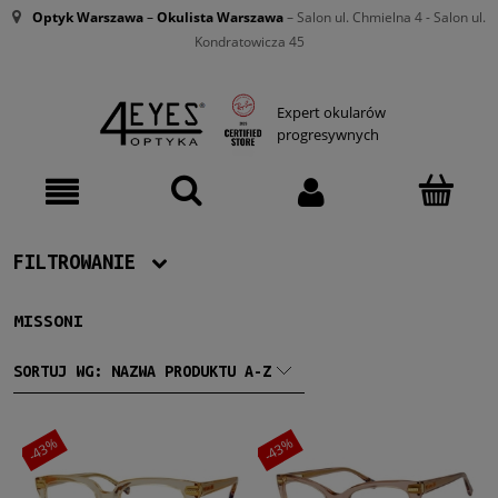
Optyk Warszawa
–
Okulista Warszawa
– Salon ul. Chmielna 4 - Salon ul.
Kondratowicza 45
Expert okularów
progresywnych
FILTROWANIE
MISSONI
Producent
Missoni
(3)
SORTUJ WG:
NAZWA PRODUKTU A-Z
Damskie
-43%
-43%
Damskie
(3)