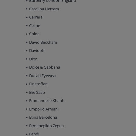
Burberry London England
Carolina Herrera
Carrera
Celine
Chloe
David Beckham
Davidoff
Dior
Dolce & Gabbana
Ducati Eyewear
Einstoffen
Elie Saab
Emmanuelle Khanh
Emporio Armani
Etnia Barcelona
Ermenegildo Zegna
Fendi