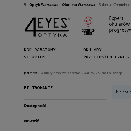
Optyk Warszawa
–
Okulista Warszawa
– Salon ul. Chmielna 
Expert
okularów
progresy
KOD RABATOWY
OKULARY
SIERPIEN
PRZECIWSŁONECZNE
Jesteś w:
»
Okulary przeciwsłoneczne
»
Oakley
»
Sutro lite sweep
FILTROWANIE
Nie znal
Dostępność
Nowość