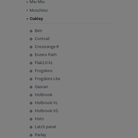
Miu Miu
Moschino
Oakley
Bxtr
Contrail
Crossrange R
Evzero Path
Flak2.0 XL
Frogskins
Frogskins Lite
Gascan
Holbrook
Holbrook XL
Holbrook XS
Hstn
Latch panel
Parlay