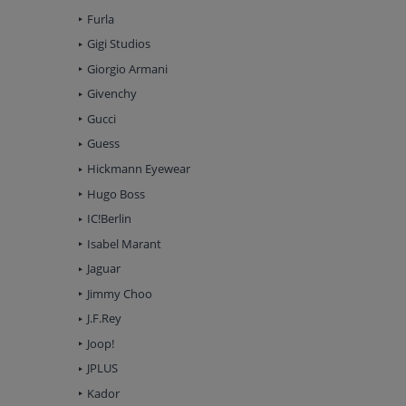
Furla
Gigi Studios
Giorgio Armani
Givenchy
Gucci
Guess
Hickmann Eyewear
Hugo Boss
IC!Berlin
Isabel Marant
Jaguar
Jimmy Choo
J.F.Rey
Joop!
JPLUS
Kador