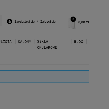
0
Zarejestruj się
/
Zaloguj się
0,00 zł
SZKŁA
ULISTA
SALONY
BLOG
OKULAROWE