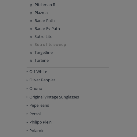
Pitchman R
Plazma
Radar Path
Radar Ev Path
Sutro Lite
Sutro lite sweep
Targetline
Turbine
Off-White
Oliver Peoples
Onono
Original Vintage Sunglasses
Pepe Jeans
Persol
Philipp Plein
Polaroid