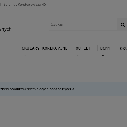
4 - Salon ul. Kondratowicza 45
wnych
OKULARY KOREKCYJNE
OUTLET
BONY
OK
eziono produktów spełniających podane kryteria.