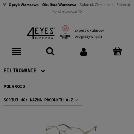
Optyk Warszawa
–
Okulista Warszawa
– Salon ul. Chmielna 4 - Salon ul.
Kondratowicza 45
Expert okularów
progresywnych
FILTROWANIE
POLAROID
Producent
Polaroid
(1)
SORTUJ WG:
NAZWA PRODUKTU A-Z
Damskie
Damskie
(1)