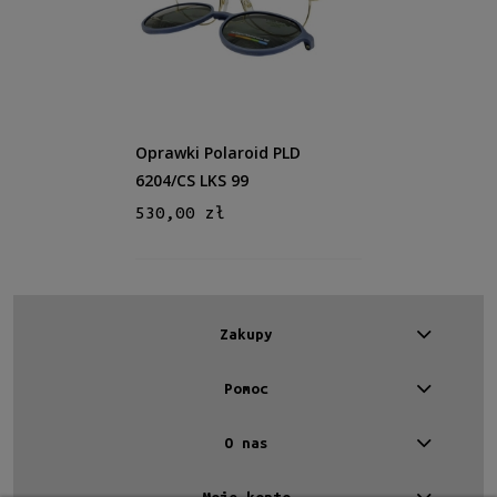
Męskie
Męskie
(1)
Kształt
Okrągłe/Owalne
(1)
Oprawki Polaroid PLD
Kolor oprawy
6204/CS LKS 99
Złoty
(1)
530,00 zł
Materiał
Metalowe
(1)
Zakupy
Rodzaj
Pełne
(1)
Pomoc
Rozmiar
O nas
Średnie
(1)