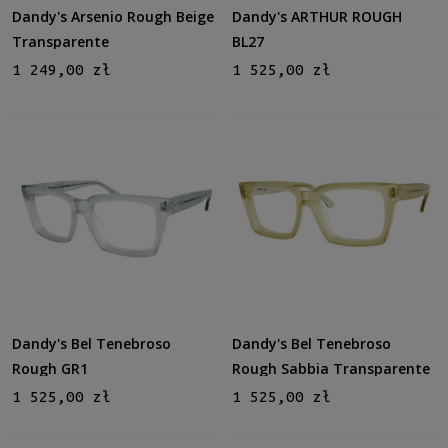
Plastikowe
(52)
Dandy's Arsenio Rough Beige
Dandy's ARTHUR ROUGH
Transparente
BL27
Rodzaj
1 249,00 zł
1 525,00 zł
Pełne
(52)
Rozmiar
Średnie
(45)
Duże
(7)
Dostępność
dostępny
(52)
Cena
Dandy's Bel Tenebroso
Dandy's Bel Tenebroso
od
Rough GR1
Rough Sabbia Transparente
do
1 525,00 zł
1 525,00 zł
Filtruj