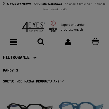
Optyk Warszawa
–
Okulista Warszawa
– Salon ul. Chmielna 4 - Salon ul.
Kondratowicza 45
Expert okularów
progresywnych
FILTROWANIE
DANDY'S
Producent
Dandy's
(52)
SORTUJ WG:
NAZWA PRODUKTU A-Z
Damskie
Damskie
(34)