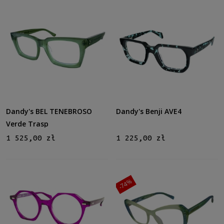
Nowość
nie
(52)
Promocja
tak
(1)
nie
(51)
Dandy's BEL TENEBROSO
Dandy's Benji AVE4
Verde Trasp
1 525,00 zł
1 225,00 zł
-74%