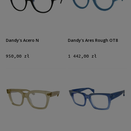
Męskie
Męskie
(40)
Kształt
Okrągłe/Owalne
(6)
Prostokątne
(43)
Dandy's Acero N
Dandy's Ares Rough OT8
Kocie oko
(2)
Inne
(1)
950,00 zł
1 442,00 zł
Kolor oprawy
Czarny
(6)
Brązowy/Beżowy
(7)
Niebieski
(9)
Zielony
(13)
Szary
(5)
więcej
Materiał