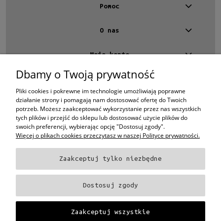
Pomoc
O nas
Moje konto
Dbamy o Twoją prywatność
Kontakt
4 EYES OPTYKA -
optyk Warszawa
Pliki cookies i pokrewne im technologie umożliwiają poprawne
ul.Chmielna 4
działanie strony i pomagają nam dostosować ofertę do Twoich
00-020 Warszawa
potrzeb. Możesz zaakceptować wykorzystanie przez nas wszystkich
woj. mazowieckie
tych plików i przejść do sklepu lub dostosować użycie plików do
swoich preferencji, wybierając opcję "Dostosuj zgody".
+48 696 015 670
Więcej o plikach cookies przeczytasz w naszej Polityce prywatności.
sklep@4eyes.pl
Zaakceptuj tylko niezbędne
Oprawki i okulary Ray-Ban
Oprawki i okulary Persol
Oprawki i okulary Polo
Ralph Lauren
Oprawki i okulary Tom Ford
Oprawki i okulary Miu Miu
Oprawki
Dostosuj zgody
i okulary Oakley
Oprawki i okulary Prada
Oprawki i okulary Ray-Ban Aviator
Oprawki i okulary Dior
Oprawki i okulary Oliver Peoples
Oprawki i okulary
Porsche
Oprawki i okulary Fendi
Oprawki i okulary Celine
Oprawki i okulary
Zaakceptuj wszystkie
Chloe
Oprawki i okulary Dolce & Gabbana
Okulary Tag Heuer