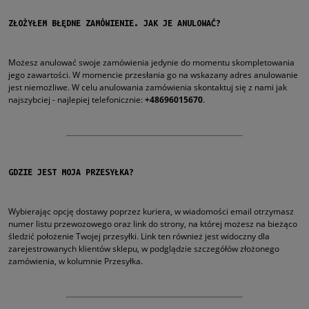
ZŁOŻYŁEM BŁĘDNE ZAMÓWIENIE. JAK JE ANULOWAĆ?
Możesz anulować swoje zamówienia jedynie do momentu skompletowania
jego zawartości. W momencie przesłania go na wskazany adres anulowanie
jest niemożliwe. W celu anulowania zamówienia skontaktuj się z nami jak
najszybciej - najlepiej telefonicznie:
+48696015670
.
GDZIE JEST MOJA PRZESYŁKA?
Wybierając opcję dostawy poprzez kuriera, w wiadomości email otrzymasz
numer listu przewozowego oraz link do strony, na której możesz na bieżąco
śledzić położenie Twojej przesyłki. Link ten również jest widoczny dla
zarejestrowanych klientów sklepu, w podglądzie szczegółów złożonego
zamówienia, w kolumnie Przesyłka.