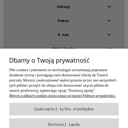
Zakupy
Pomoc
O nas
Moje konto
Dbamy o Twoją prywatność
Kontakt
4 EYES OPTYKA -
optyk Warszawa
Pliki cookies i pokrewne im technologie umożliwiają poprawne
ul.Chmielna 4
działanie strony i pomagają nam dostosować ofertę do Twoich
00-020 Warszawa
potrzeb. Możesz zaakceptować wykorzystanie przez nas wszystkich
woj. mazowieckie
tych plików i przejść do sklepu lub dostosować użycie plików do
swoich preferencji, wybierając opcję "Dostosuj zgody".
+48 696 015 670
Więcej o plikach cookies przeczytasz w naszej Polityce prywatności.
sklep@4eyes.pl
Zaakceptuj tylko niezbędne
Oprawki i okulary Ray-Ban
Oprawki i okulary Persol
Oprawki i okulary Polo
Ralph Lauren
Oprawki i okulary Tom Ford
Oprawki i okulary Miu Miu
Oprawki
Dostosuj zgody
i okulary Oakley
Oprawki i okulary Prada
Oprawki i okulary Ray-Ban Aviator