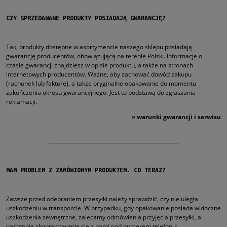
CZY SPRZEDAWANE PRODUKTY POSIADAJĄ GWARANCJĘ?
Tak, produkty dostępne w asortymencie naszego sklepu posiadają
gwarancję producentów, obowiązującą na terenie Polski. Informacje o
czasie gwarancji znajdziesz w opisie produktu, a także na stronach
internetowych producentów. Ważne, aby zachować dowód zakupu
(rachunek lub fakturę), a także oryginalne opakowanie do momentu
zakończenia okresu gwarancyjnego. Jest to podstawą do zgłaszania
reklamacji.
»
warunki gwarancji i serwisu
MAM PROBLEM Z ZAMÓWIONYM PRODUKTEM. CO TERAZ?
Zawsze przed odebraniem przesyłki należy sprawdzić, czy nie uległa
uszkodzeniu w transporcie. W przypadku, gdy opakowanie posiada widoczne
uszkodzenia zewnętrzne, zalecamy odmówienia przyjęcia przesyłki, a
następnie skontaktowanie się z nami pod numerem telefonu: