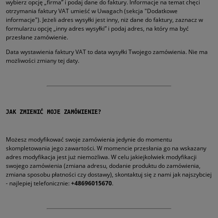
wybierz opcję „firma” i podaj dane do faktury. Informacje na temat chęci
otrzymania faktury VAT umieść w Uwagach (sekcja "Dodatkowe
informacje"). Jeżeli adres wysyłki jest inny, niż dane do faktury, zaznacz w
formularzu opcję „inny adres wysyłki” i podaj adres, na który ma być
przesłane zamówienie.
Data wystawienia faktury VAT to data wysyłki Twojego zamówienia. Nie ma
możliwości zmiany tej daty.
JAK ZMIENIĆ MOJE ZAMÓWIENIE?
Możesz modyfikować swoje zamówienia jedynie do momentu
skompletowania jego zawartości. W momencie przesłania go na wskazany
adres modyfikacja jest już niemożliwa. W celu jakiejkolwiek modyfikacji
swojego zamówienia (zmiana adresu, dodanie produktu do zamówienia,
zmiana sposobu płatności czy dostawy), skontaktuj się z nami jak najszybciej
- najlepiej telefonicznie:
+48696015670
.