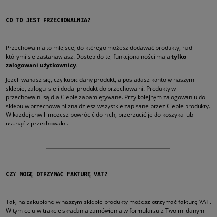
CO TO JEST PRZECHOWALNIA?
Przechowalnia to miejsce, do którego możesz dodawać produkty, nad
którymi się zastanawiasz. Dostęp do tej funkcjonalności mają
tylko
zalogowani użytkownicy.
Jeżeli wahasz się, czy kupić dany produkt, a posiadasz konto w naszym
sklepie, zaloguj się i dodaj produkt do przechowalni. Produkty w
przechowalni są dla Ciebie zapamiętywane. Przy kolejnym zalogowaniu do
sklepu w przechowalni znajdziesz wszystkie zapisane przez Ciebie produkty.
W każdej chwili możesz powrócić do nich, przerzucić je do koszyka lub
usunąć z przechowalni.
CZY MOGĘ OTRZYMAĆ FAKTURĘ VAT?
Tak, na zakupione w naszym sklepie produkty możesz otrzymać fakturę VAT.
W tym celu w trakcie składania zamówienia w formularzu z Twoimi danymi