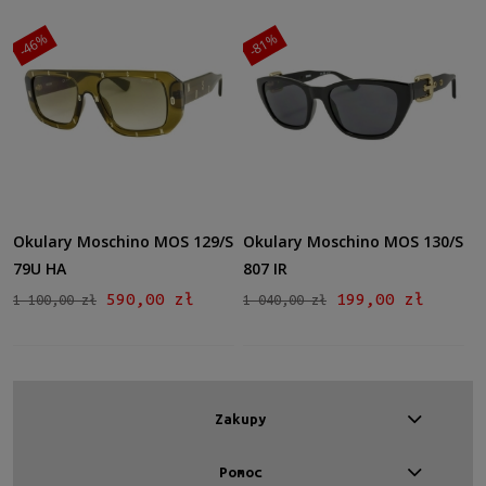
Gwarancja
-46%
-81%
24 miesiące
(8)
Dostępność
dostępny
(8)
Cena
Okulary Moschino MOS 129/S
Okulary Moschino MOS 130/S
od
79U HA
807 IR
do
590,00 zł
199,00 zł
1 100,00 zł
1 040,00 zł
Filtruj
Nowość
nie
(8)
Zakupy
Promocja
Pomoc