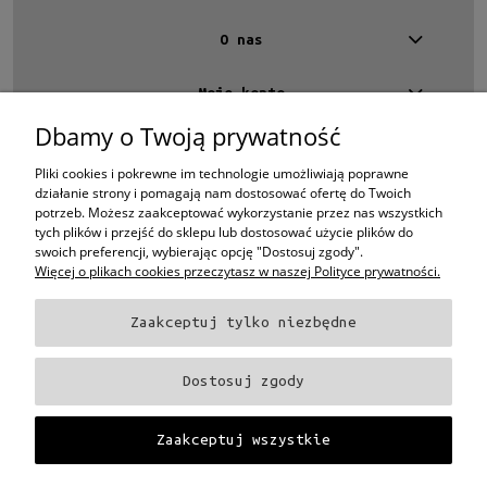
tak
(8)
O nas
Moje konto
Dbamy o Twoją prywatność
Kontakt
4 EYES OPTYKA -
optyk Warszawa
Pliki cookies i pokrewne im technologie umożliwiają poprawne
ul.Chmielna 4
działanie strony i pomagają nam dostosować ofertę do Twoich
00-020 Warszawa
potrzeb. Możesz zaakceptować wykorzystanie przez nas wszystkich
woj. mazowieckie
tych plików i przejść do sklepu lub dostosować użycie plików do
swoich preferencji, wybierając opcję "Dostosuj zgody".
+48 696 015 670
sklep@4eyes.pl
Więcej o plikach cookies przeczytasz w naszej Polityce prywatności.
Zaakceptuj tylko niezbędne
Oprawki i okulary Ray-Ban
Oprawki i okulary Persol
Oprawki i okulary Polo
Ralph Lauren
Oprawki i okulary Tom Ford
Oprawki i okulary Miu Miu
Oprawki
Dostosuj zgody
i okulary Oakley
Oprawki i okulary Prada
Oprawki i okulary Ray-Ban Aviator
Oprawki i okulary Dior
Oprawki i okulary Oliver Peoples
Oprawki i okulary
Porsche
Oprawki i okulary Fendi
Oprawki i okulary Celine
Oprawki i okulary
Zaakceptuj wszystkie
Chloe
Oprawki i okulary Dolce & Gabbana
Okulary Tag Heuer