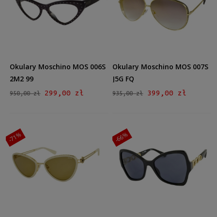
Kształt
Prostokątne
(3)
Kocie oko
(4)
Aviator
(1)
Materiał
Okulary Moschino MOS 006S
Okulary Moschino MOS 007S
Metalowe
(2)
2M2 99
J5G FQ
Plastikowe
(6)
299,00 zł
399,00 zł
950,00 zł
935,00 zł
Kolor oprawy
Czarny
(3)
-71%
-66%
Zielony
(2)
Biały
(1)
Złoty
(1)
Różowy
(1)
Kolor soczewki
Szary
(3)