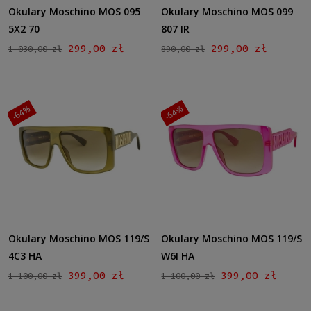
Brązowy
(3)
Okulary Moschino MOS 095
Okulary Moschino MOS 099
Zielony
(1)
5X2 70
807 IR
Inne
(1)
299,00 zł
299,00 zł
1 030,00 zł
890,00 zł
Gradacja
Tak
(4)
-64%
-64%
Rodzaj
Pełne
(8)
Lustro
Tak
(1)
Możliwość montażu soczewek z korekcją
Okulary Moschino MOS 119/S
Okulary Moschino MOS 119/S
Tak
(8)
4C3 HA
W6I HA
399,00 zł
399,00 zł
1 100,00 zł
1 100,00 zł
Rozmiar
Średnie
(8)