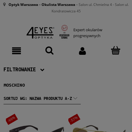
Optyk Warszawa
–
Okulista Warszawa
– Salon ul. Chmielna 4 - Salon ul.
Kondratowicza 45
Expert okularów
progresywnych
FILTROWANIE
MOSCHINO
Producent
Moschino
(8)
SORTUJ WG:
NAZWA PRODUKTU A-Z
Damskie
-69%
-57%
Damskie
(8)