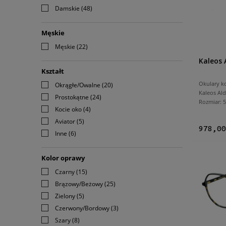
Damskie
(48)
Męskie
Męskie
(22)
Kaleos 
Kształt
Okulary k
Okrągłe/Owalne
(20)
Kaleos Ald
Prostokątne
(24)
Rozmiar:
Kocie oko
(4)
Aviator
(5)
978,00
Inne
(6)
Kolor oprawy
Czarny
(15)
Brązowy/Beżowy
(25)
Zielony
(5)
Czerwony/Bordowy
(3)
Szary
(8)