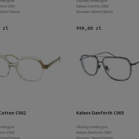
orekcyjne
Okulary korekcyjne
rrino C001
Kaleos Corrino C002
 45mm*26mm
Rozmiar: 45mm*26mm
 zł
998,00 zł
Cotton C002
Kaleos Danforth C005
orekcyjne
Okulary korekcyjne
tton C002
Kaleos Danforth C005
 51mm*20mm
Rozmiar: 56mm*16mm