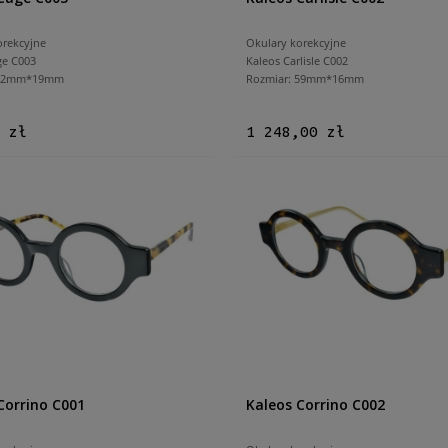
orekcyjne
Okulary korekcyjne
ge C003
Kaleos Carlisle C002
 52mm*19mm
Rozmiar: 59mm*16mm
 zł
1 248,00 zł
Corrino C001
Kaleos Corrino C002