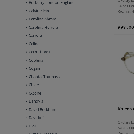
Okulary k
Burberry London England
Kaleos Co
Calvin Klein
Rozmiar:
Caroline Abram
Carolina Herrera
998,00
Carrera
Celine
Cerruti 1881
Coblens
Cogan
Chantal Thomass
Chloe
C-Zone
Dandy's
Kaleos 
David Beckham
Davidoff
Okulary k
Dior
Kaleos Co
Rozmiar: