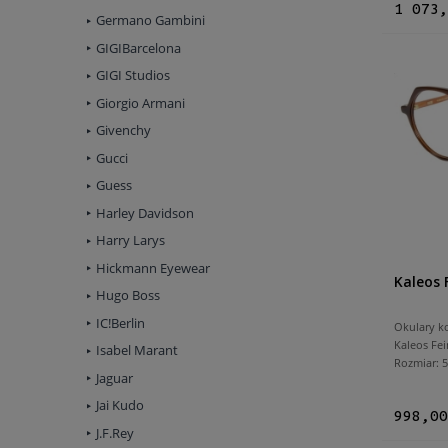
1 073,
Germano Gambini
GIGIBarcelona
GIGI Studios
Giorgio Armani
Givenchy
Gucci
Guess
Harley Davidson
Harry Larys
Hickmann Eyewear
Kaleos 
Hugo Boss
IC!Berlin
Okulary k
Kaleos Fei
Isabel Marant
Rozmiar:
Jaguar
Jai Kudo
998,00
J.F.Rey