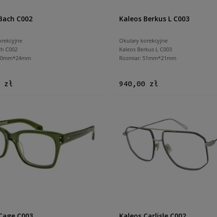
Bach C002
Kaleos Berkus L C003
orekcyjne
Okulary korekcyjne
ch C002
Kaleos Berkus L C003
 50mm*24mm
Rozmiar: 51mm*21mm
 zł
940,00 zł
Cage C003
Kaleos Carlisle C002