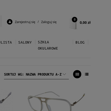
0
Zarejestruj się
/
Zaloguj się
0,00 zł
SZKŁA
ULISTA
SALONY
BLOG
OKULAROWE
SORTUJ WG:
NAZWA PRODUKTU A-Z