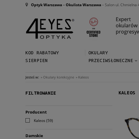
Optyk Warszawa
–
Okulista Warszawa
– Salon ul. Chmielna 
Expert
okularów
progresy
KOD RABATOWY
OKULARY
SIERPIEN
PRZECIWSŁONECZNE
Jesteś w:
»
Okulary korekcyjne
»
Kaleos
KALEOS
FILTROWANIE
Producent
Kaleos
(59)
Damskie