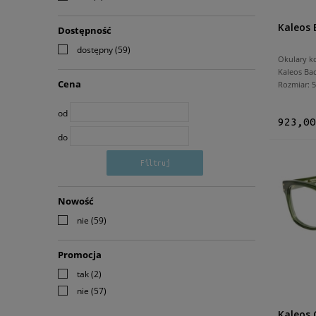
Kaleos 
Dostępność
dostępny
(59)
Okulary k
Kaleos Ba
Cena
Rozmiar:
od
923,00
do
Filtruj
Nowość
nie
(59)
Promocja
tak
(2)
nie
(57)
Kaleos 