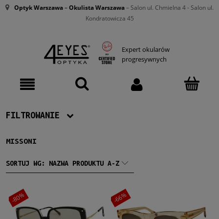
Optyk Warszawa
–
Okulista Warszawa
– Salon ul. Chmielna 4 - Salon ul.
Kondratowicza 45
Expert okularów
progresywnych
FILTROWANIE
MISSONI
Producent
Missoni
(2)
SORTUJ WG:
NAZWA PRODUKTU A-Z
Damskie
-80%
-66%
Damskie
(2)