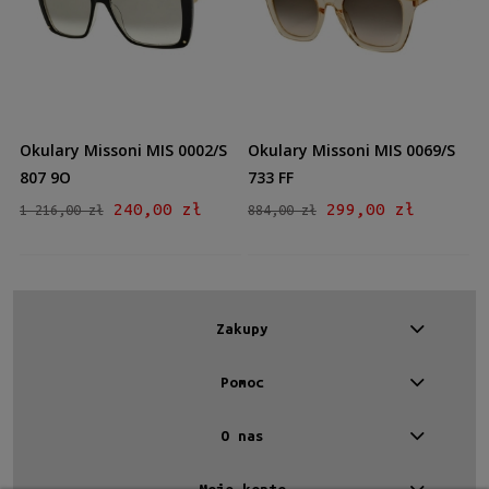
Kształt
Prostokątne
(2)
Materiał
Plastikowe
(2)
Okulary Missoni MIS 0002/S
Okulary Missoni MIS 0069/S
Kolor oprawy
807 9O
733 FF
Czarny
(1)
240,00 zł
299,00 zł
1 216,00 zł
884,00 zł
Brązowy/Beżowy
(1)
Kolor soczewki
Szary
(2)
Zakupy
Gradacja
Pomoc
Tak
(2)
O nas
Rodzaj
Pełne
(2)