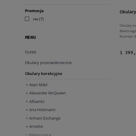
Promocja
Okulary
nie
(7)
Okulary k
Balenciag
Rozmiar:
MENU
Outlet
1 399,
Okulary przeciwsłoneczne
Okulary korekcyjne
Alain Mikli
Alexander McQueen
AllSaints
Ana Hickmann
Armani Exchange
Arnette
Balenciaga