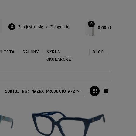
0
Zarejestruj się
/
Zaloguj się
0,00 zł
SZKŁA
ULISTA
SALONY
BLOG
OKULAROWE
SORTUJ WG:
NAZWA PRODUKTU A-Z