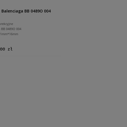
 Balenciaga BB 0489O 004
orekcyjne
a BB 0489O 004
 61mm*16mm
00 zł