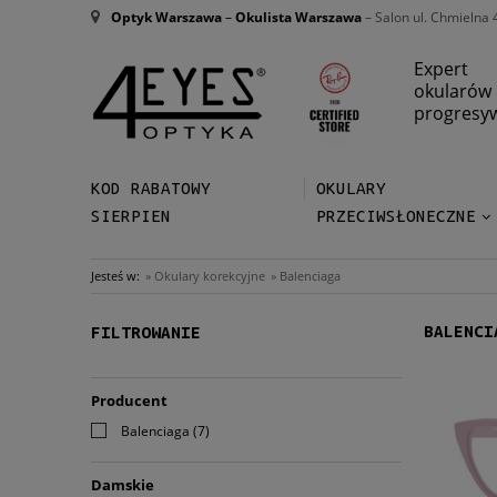
Optyk Warszawa
–
Okulista Warszawa
– Salon ul. Chmielna 
Expert
okularów
progresy
KOD RABATOWY
OKULARY
SIERPIEN
PRZECIWSŁONECZNE
Jesteś w:
»
Okulary korekcyjne
»
Balenciaga
BALENCI
FILTROWANIE
Producent
Balenciaga
(7)
Damskie