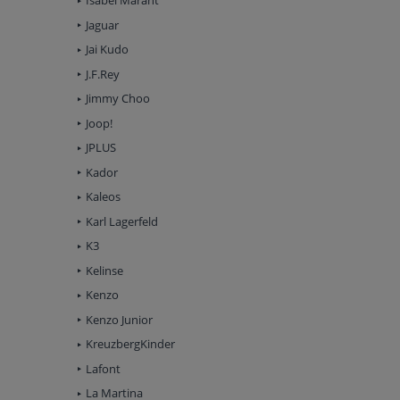
Isabel Marant
Jaguar
Jai Kudo
J.F.Rey
Jimmy Choo
Joop!
JPLUS
Kador
Kaleos
Karl Lagerfeld
K3
Kelinse
Kenzo
Kenzo Junior
KreuzbergKinder
Lafont
La Martina