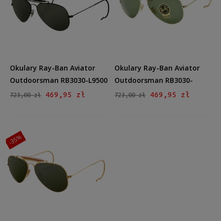
Męskie
Męskie
(3)
Kształt
Aviator
(3)
Okulary Ray-Ban Aviator
Okulary Ray-Ban Aviator
Materiał
Outdoorsman RB3030-L9500
Outdoorsman RB3030-
Metalowe
(3)
W3402
469,95 zł
469,95 zł
723,00 zł
723,00 zł
Kolor oprawy
Czarny
(1)
-35%
Złoty
(2)
Kolor soczewki
Zielony
(3)
Rodzaj
Pełne
(3)