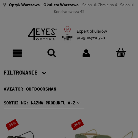
Optyk Warszawa
–
Okulista Warszawa
– Salon ul. Chmielna 4 - Salon ul.
Kondratowicza 45
Expert okularów
progresywnych
FILTROWANIE
AVIATOR OUTDOORSMAN
Producent
Ray-Ban
(3)
SORTUJ WG:
NAZWA PRODUKTU A-Z
Damskie
-35%
-35%
Damskie
(3)