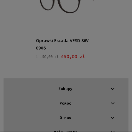
Kształt
Okrągłe/Owalne
(1)
Kolor oprawy
Violet
(1)
Oprawki Escada VESD 86V
Materiał
09X6
Plastikowe
(1)
650,00 zł
1 150,00 zł
Rodzaj
Pełne
(1)
Zakupy
Rozmiar
Średnie
(1)
Pomoc
Dostępność
O nas
dostępny
(1)