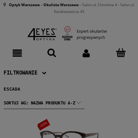
Optyk Warszawa
–
Okulista Warszawa
– Salon ul. Chmielna 4 - Salon ul.
Kondratowicza 45
Expert okularów
progresywnych
FILTROWANIE
ESCADA
Producent
Escada
(1)
SORTUJ WG:
NAZWA PRODUKTU A-Z
Damskie
-43%
Damskie
(1)