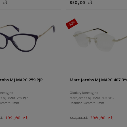
 zł
850,00 zł
-30%
cobs MJ MARC 259 PJP
Marc Jacobs MJ MARC 407 3Y
orekcyjne
Okulary korekcyjne
bs MJ MARC 259 PJP
Marc Jacobs MJ MARC 407 3YG
 54mm *16mm
Rozmiar: 54mm *16mm
199,00 zł
390,00 zł
zł
557,00 zł