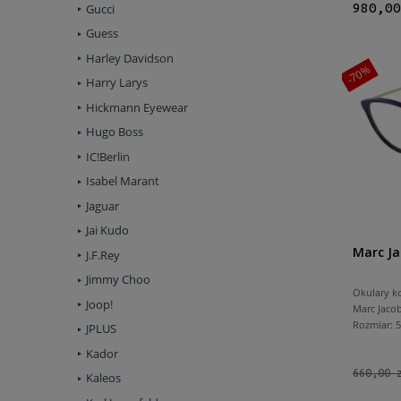
980,00
Gucci
Guess
Harley Davidson
-70%
Harry Larys
Hickmann Eyewear
Hugo Boss
IC!Berlin
Isabel Marant
Jaguar
Jai Kudo
Marc Ja
J.F.Rey
Jimmy Choo
Okulary k
Joop!
Marc Jaco
Rozmiar:
JPLUS
Kador
660,00 
Kaleos