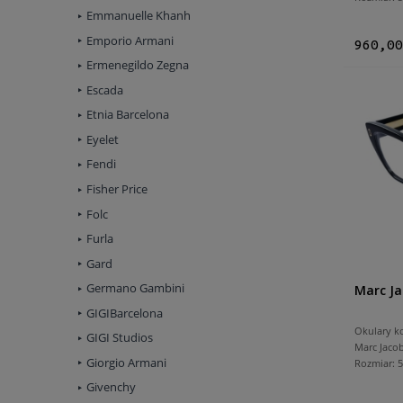
Emmanuelle Khanh
Emporio Armani
960,00
Ermenegildo Zegna
Escada
Etnia Barcelona
Eyelet
Fendi
Fisher Price
Folc
Furla
Gard
Germano Gambini
Marc Ja
GIGIBarcelona
Okulary k
GIGI Studios
Marc Jaco
Giorgio Armani
Rozmiar:
Givenchy