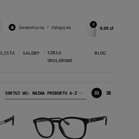
0
Zarejestruj się
/
Zaloguj się
0,00 zł
SZKŁA
ULISTA
SALONY
BLOG
OKULAROWE
SORTUJ WG:
NAZWA PRODUKTU A-Z