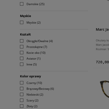
Damskie
(25)
Męskie
Męskie
(2)
Marc Ja
Kształt
Okulary k
Okrągłe/Owalne
(4)
Marc Jaco
Prostokątne
(7)
Rozmiar:
Kocie oko
(10)
Aviator
(1)
720,00
Inne
(5)
Kolor oprawy
Czarny
(10)
Brązowy/Beżowy
(6)
Niebieski
(2)
Szary
(2)
Złoty
(2)