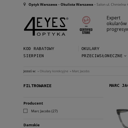
Optyk Warszawa
–
Okulista Warszawa
– Salon ul. Chmielna 
Expert
okularów
progresy
KOD RABATOWY
OKULARY
SIERPIEN
PRZECIWSŁONECZNE
Jesteś w:
»
Okulary korekcyjne
»
Marc Jacobs
MARC JA
FILTROWANIE
Producent
Marc Jacobs
(27)
Damskie