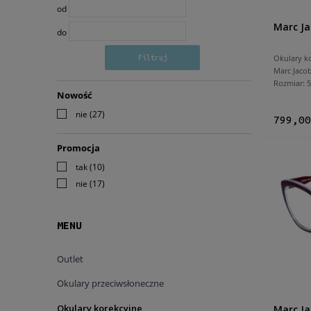
od
Marc Ja
do
Okulary k
Filtruj
Marc Jaco
Rozmiar:
Nowość
nie
(27)
799,00
Promocja
tak
(10)
nie
(17)
MENU
Outlet
Okulary przeciwsłoneczne
Okulary korekcyjne
Marc Ja