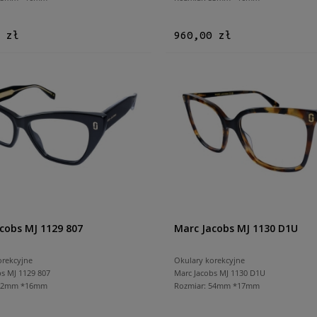
 zł
960,00 zł
cobs MJ 1129 807
Marc Jacobs MJ 1130 D1U
orekcyjne
Okulary korekcyjne
bs MJ 1129 807
Marc Jacobs MJ 1130 D1U
 52mm *16mm
Rozmiar: 54mm *17mm