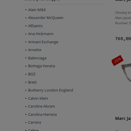
Alain Mikli
Okulary k
Alexander McQueen
Marc Jaco
Rozmiar:
AllSaints
Ana Hickmann
760,00
Armani Exchange
Arnette
Balenciaga
-25%
Bottega Veneta
BOZ
Brett
Burberry London England
Calvin Klein
Caroline Abram
Carolina Herrera
Marc Ja
Carrera
Celine