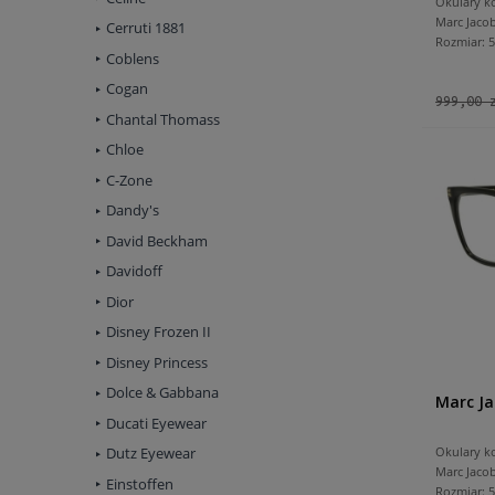
Okulary k
Marc Jacob
Cerruti 1881
Rozmiar:
Coblens
Cogan
999,00 
Chantal Thomass
Chloe
C-Zone
Dandy's
David Beckham
Davidoff
Dior
Disney Frozen II
Disney Princess
Dolce & Gabbana
Marc Ja
Ducati Eyewear
Okulary k
Dutz Eyewear
Marc Jaco
Einstoffen
Rozmiar: