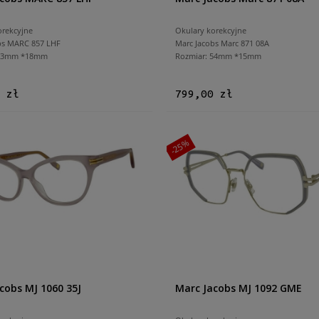
orekcyjne
Okulary korekcyjne
bs MARC 857 LHF
Marc Jacobs Marc 871 08A
 53mm *18mm
Rozmiar: 54mm *15mm
 zł
799,00 zł
-25%
cobs MJ 1060 35J
Marc Jacobs MJ 1092 GME