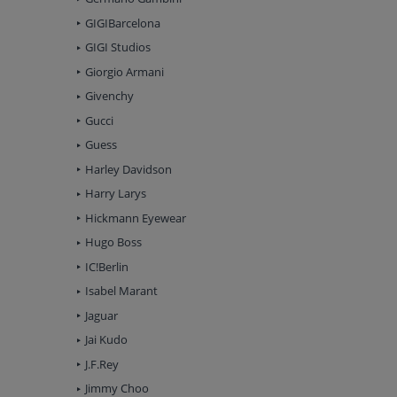
GIGIBarcelona
GIGI Studios
Giorgio Armani
Givenchy
Gucci
Guess
Harley Davidson
Harry Larys
Hickmann Eyewear
Hugo Boss
IC!Berlin
Isabel Marant
Jaguar
Jai Kudo
J.F.Rey
Jimmy Choo