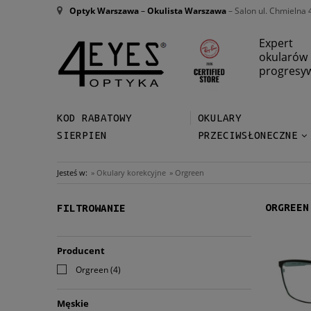
Optyk Warszawa
–
Okulista Warszawa
– Salon ul. Chmielna 
Expert
okularów
progresy
KOD RABATOWY
OKULARY
SIERPIEN
PRZECIWSŁONECZNE
Jesteś w:
»
Okulary korekcyjne
»
Orgreen
ORGREEN
FILTROWANIE
Producent
Orgreen
(4)
Męskie