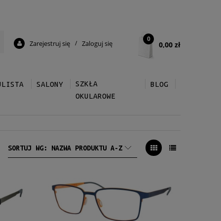
0
Zarejestruj się
/
Zaloguj się
0,00 zł
SZKŁA
ULISTA
SALONY
BLOG
OKULAROWE
SORTUJ WG:
NAZWA PRODUKTU A-Z