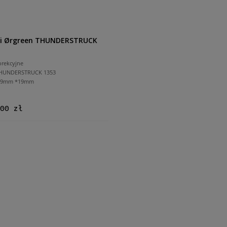
i Ørgreen THUNDERSTRUCK
orekcyjne
THUNDERSTRUCK 1353
 59mm *19mm
00 zł