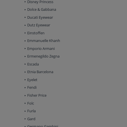
Disney Princess
Dolce & Gabbana
Ducati Eyewear
Dutz Eyewear
Einstoffen
Emmanuelle Khanh
Emporio Armani
Ermenegildo Zegna
Escada
Etnia Barcelona
Eyelet
Fendi
Fisher Price
Folc
Furla
Gard
Germano Gambini