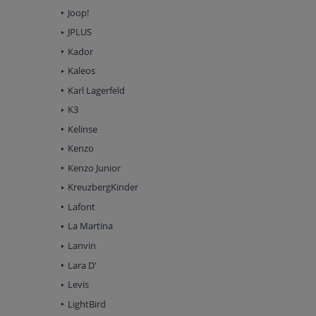
Joop!
JPLUS
Kador
Kaleos
Karl Lagerfeld
K3
Kelinse
Kenzo
Kenzo Junior
KreuzbergKinder
Lafont
La Martina
Lanvin
Lara D'
Levis
LightBird