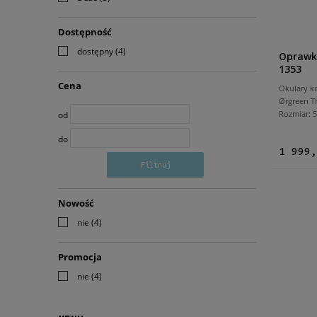
Dostępność
dostępny
(4)
Oprawk
1353
Cena
Okulary k
Ørgreen 
Rozmiar:
od
do
1 999,
Filtruj
Nowość
nie
(4)
Promocja
nie
(4)