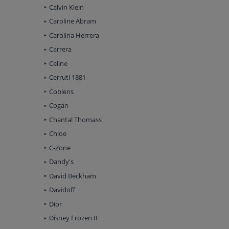
Calvin Klein
Caroline Abram
Carolina Herrera
Carrera
Celine
Cerruti 1881
Coblens
Cogan
Chantal Thomass
Chloe
C-Zone
Dandy's
David Beckham
Davidoff
Dior
Disney Frozen II