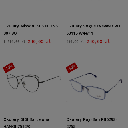
Okulary Missoni MIS 0002/S
Okulary Vogue Eyewear VO
807 9O
5311S W44/11
240,00 zł
240,00 zł
1 216,00 zł
496,00 zł
-70%
-50%
Okulary GIGI Barcelona
Okulary Ray-Ban RB6298-
HANOI 7512/0
2755