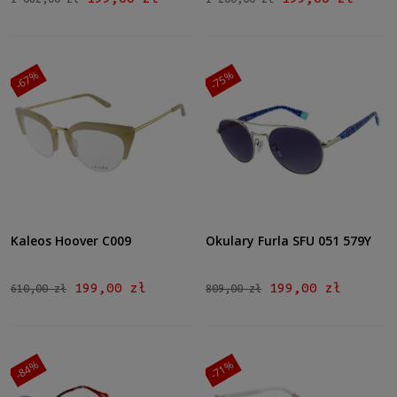
-67%
-75%
Kaleos Hoover C009
Okulary Furla SFU 051 579Y
199,00 zł
199,00 zł
610,00 zł
809,00 zł
-84%
-71%