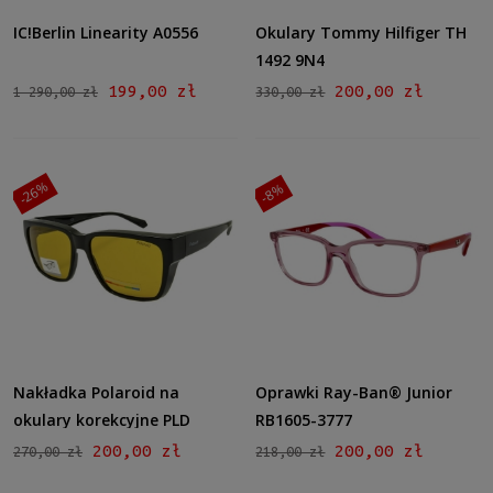
IC!Berlin Linearity A0556
Okulary Tommy Hilfiger TH
1492 9N4
199,00 zł
200,00 zł
1 290,00 zł
330,00 zł
-26%
-8%
Nakładka Polaroid na
Oprawki Ray-Ban® Junior
okulary korekcyjne PLD
RB1605-3777
9018/s 807 mu
200,00 zł
200,00 zł
270,00 zł
218,00 zł