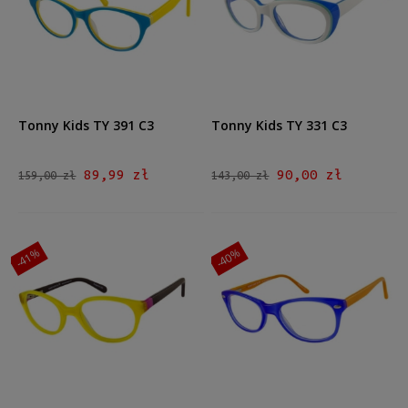
więcej
Dostępność
na zamówienie
(9)
dostępny
(2022)
Zapytaj o rabat, płatność, dostawę
(37)
Tonny Kids TY 391 C3
Tonny Kids TY 331 C3
Dostępny tylko w salonie
(21)
89,99 zł
90,00 zł
159,00 zł
143,00 zł
Cena
od
do
-41%
-40%
Filtruj
Nowość
tak
(1)
nie
(2088)