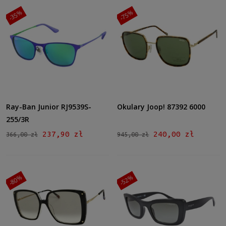
-35%
-75%
Ray-Ban Junior RJ9539S-
Okulary Joop! 87392 6000
255/3R
237,90 zł
240,00 zł
366,00 zł
945,00 zł
-80%
-52%