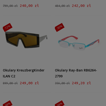
240,00 zł
242,00 zł
799,00 zł
484,00 zł
-72%
-30%
Okulary KreuzbergKinder
Okulary Ray-Ban RB6264-
ILAN C2
2799
249,00 zł
249,20 zł
899,00 zł
356,00 zł
-48%
-48%