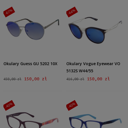
-67%
-64%
Okulary Guess GU 5202 10X
Okulary Vogue Eyewear VO
5132S W44/55
150,00 zł
150,00 zł
450,00 zł
416,00 zł
-40%
-40%