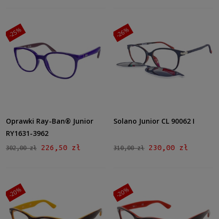
-25%
-26%
Oprawki Ray-Ban® Junior
Solano Junior CL 90062 I
RY1631-3962
226,50 zł
230,00 zł
302,00 zł
310,00 zł
-20%
-20%