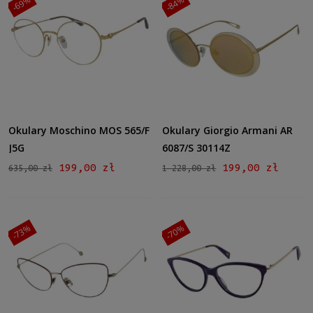
-69%
-84%
Okulary Moschino MOS 565/F
Okulary Giorgio Armani AR
J5G
6087/S 30114Z
199,00 zł
199,00 zł
635,00 zł
1 228,00 zł
-73%
-70%