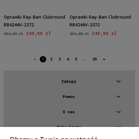
Oprawki Ray-Ban Clubround
Oprawki Ray-Ban Clubround
RB4246V-2372
RB4246V-2372
249,99 zł
249,99 zł
484,00 zł
484,00 zł
«
1
2
3
4
5
...
30
»
Zakupy
Pomoc
O nas
Moje konto