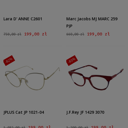
Lara D' ANNE C2601
Marc Jacobs MJ MARC 259
PJP
199,00 zł
199,00 zł
750,00 zł
660,00 zł
-82%
-83%
JPLUS Cat JP 1021-04
J.F.Rey JF 1429 3070
199,00 zł
199,00 zł
1 082,00 zł
1 200,00 zł