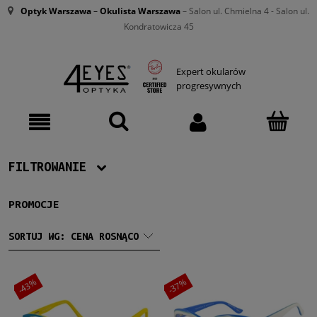
Optyk Warszawa
–
Okulista Warszawa
– Salon ul. Chmielna 4 - Salon ul.
Kondratowicza 45
Expert okularów
progresywnych
FILTROWANIE
PROMOCJE
Producent
Chloe
(106)
SORTUJ WG:
CENA ROSNĄCO
Dolce & Gabbana
(105)
Gucci
(86)
Oakley
(63)
-43%
-37%
Ray-Ban
(927)