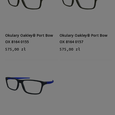
Kształt
Prostokątne
(3)
Kolor oprawy
Czarny
(3)
Okulary Oakley® Port Bow
Okulary Oakley® Port Bow
Materiał
OX 8164 0155
OX 8164 0157
Plastikowe
(3)
575,00 zł
575,00 zł
Rodzaj
Pełne
(3)
Rozmiar
Średnie
(3)
Dostępność
dostępny
(3)