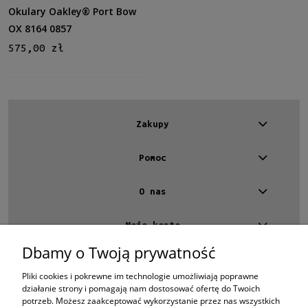
Cena
Okulary Oakley® Port Bow
OX 8164 0857
od
575,00 zł
do
Filtruj
Nowość
Zakupy
nie
(3)
Pomoc
Promocja
O nas
nie
(3)
Moje konto
Dbamy o Twoją prywatność
Kontakt
4 EYES OPTYKA -
optyk Warszawa
Pliki cookies i pokrewne im technologie umożliwiają poprawne
ul.Chmielna 4
działanie strony i pomagają nam dostosować ofertę do Twoich
00-020 Warszawa
potrzeb. Możesz zaakceptować wykorzystanie przez nas wszystkich