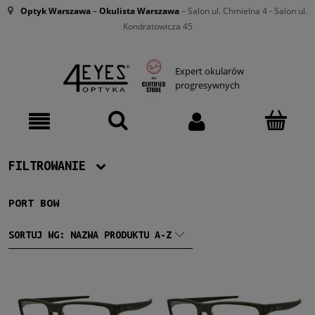
Optyk Warszawa
–
Okulista Warszawa
– Salon ul. Chmielna 4 - Salon ul.
Kondratowicza 45
Expert okularów
progresywnych
FILTROWANIE
PORT BOW
Producent
Oakley
(3)
SORTUJ WG:
NAZWA PRODUKTU A-Z
Męskie
Męskie
(3)