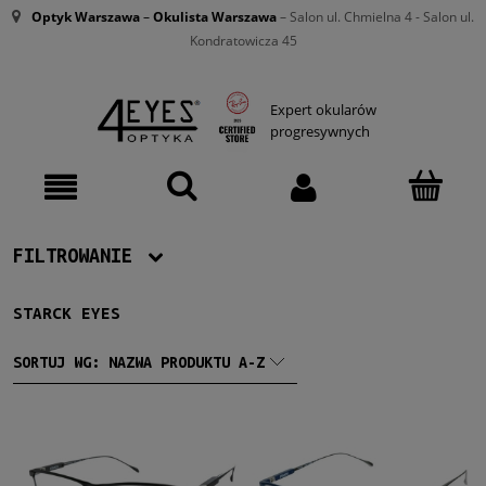
Optyk Warszawa
–
Okulista Warszawa
– Salon ul. Chmielna 4 - Salon ul.
Kondratowicza 45
Expert okularów
progresywnych
FILTROWANIE
STARCK EYES
Producent
Starck Eyes
(3)
SORTUJ WG:
NAZWA PRODUKTU A-Z
Męskie
Męskie
(3)