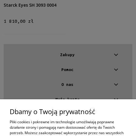
Dostępność
Starck Eyes SH 3093 0004
dostępny
(3)
1 810,00 zł
Cena
od
do
Zakupy
Filtruj
Pomoc
Nowość
nie
(3)
O nas
Promocja
Moje konto
nie
(3)
Dbamy o Twoją prywatność
Kontakt
4 EYES OPTYKA -
optyk Warszawa
Pliki cookies i pokrewne im technologie umożliwiają poprawne
ul.Chmielna 4
działanie strony i pomagają nam dostosować ofertę do Twoich
00-020 Warszawa
potrzeb. Możesz zaakceptować wykorzystanie przez nas wszystkich