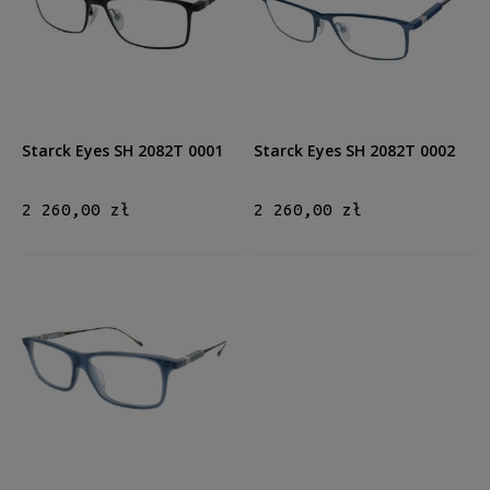
Kształt
Prostokątne
(3)
Kolor oprawy
Czarny
(1)
Niebieski
(1)
Starck Eyes SH 2082T 0001
Starck Eyes SH 2082T 0002
Szary
(1)
2 260,00 zł
2 260,00 zł
Materiał
Plastikowe
(1)
Tytanowe
(2)
Rodzaj
Pełne
(3)
Rozmiar
Średnie
(3)