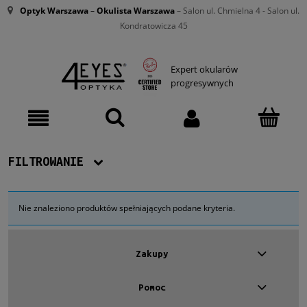
Optyk Warszawa
–
Okulista Warszawa
– Salon ul. Chmielna 4 - Salon ul.
Kondratowicza 45
Expert okularów
progresywnych
FILTROWANIE
Dostępność
Nie znaleziono produktów spełniających podane kryteria.
Nowość
Zakupy
Promocja
Pomoc