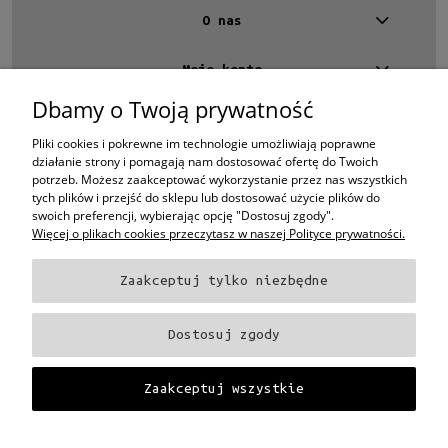
O nas
Moje konto
Dbamy o Twoją prywatność
Kontakt
4 EYES OPTYKA -
optyk Warszawa
Pliki cookies i pokrewne im technologie umożliwiają poprawne
ul.Chmielna 4
działanie strony i pomagają nam dostosować ofertę do Twoich
00-020 Warszawa
potrzeb. Możesz zaakceptować wykorzystanie przez nas wszystkich
woj. mazowieckie
tych plików i przejść do sklepu lub dostosować użycie plików do
swoich preferencji, wybierając opcję "Dostosuj zgody".
+48 696 015 670
Więcej o plikach cookies przeczytasz w naszej Polityce prywatności.
sklep@4eyes.pl
Zaakceptuj tylko niezbędne
Oprawki i okulary Ray-Ban
Oprawki i okulary Persol
Oprawki i okulary Polo
Ralph Lauren
Oprawki i okulary Tom Ford
Oprawki i okulary Miu Miu
Oprawki
Dostosuj zgody
i okulary Oakley
Oprawki i okulary Prada
Oprawki i okulary Ray-Ban Aviator
Oprawki i okulary Dior
Oprawki i okulary Oliver Peoples
Oprawki i okulary
Porsche
Oprawki i okulary Fendi
Oprawki i okulary Celine
Oprawki i okulary
Zaakceptuj wszystkie
Chloe
Oprawki i okulary Dolce & Gabbana
Okulary Tag Heuer
Projekt i wykonanie:
Gabiec.pl