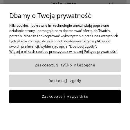
Moje konto
Dbamy o Twoją prywatność
Kontakt
4 EYES OPTYKA -
optyk Warszawa
Pliki cookies i pokrewne im technologie umożliwiają poprawne
ul.Chmielna 4
działanie strony i pomagają nam dostosować ofertę do Twoich
00-020 Warszawa
potrzeb. Możesz zaakceptować wykorzystanie przez nas wszystkich
woj. mazowieckie
tych plików i przejść do sklepu lub dostosować użycie plików do
swoich preferencji, wybierając opcję "Dostosuj zgody".
+48 696 015 670
sklep@4eyes.pl
Więcej o plikach cookies przeczytasz w naszej Polityce prywatności.
Zaakceptuj tylko niezbędne
Oprawki i okulary Ray-Ban
Oprawki i okulary Persol
Oprawki i okulary Polo
Ralph Lauren
Oprawki i okulary Tom Ford
Oprawki i okulary Miu Miu
Oprawki
Dostosuj zgody
i okulary Oakley
Oprawki i okulary Prada
Oprawki i okulary Ray-Ban Aviator
Oprawki i okulary Dior
Oprawki i okulary Oliver Peoples
Oprawki i okulary
Porsche
Oprawki i okulary Fendi
Oprawki i okulary Celine
Oprawki i okulary
Zaakceptuj wszystkie
Chloe
Oprawki i okulary Dolce & Gabbana
Okulary Tag Heuer
Projekt i wykonanie:
Gabiec.pl
Pokaż pełną wersję strony
Sklep internetowy Shoper Premium