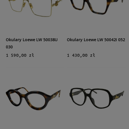
Kształt
Okrągłe/Owalne
(9)
Prostokątne
(9)
Kocie oko
(1)
Aviator
(3)
Inne
(2)
Okulary Loewe LW 50038U
Okulary Loewe LW 50042I 052
030
Kolor oprawy
1 590,00 zł
1 430,00 zł
Czarny
(8)
Brązowy/Beżowy
(11)
Zielony
(1)
Szary
(1)
Transparent (Clear)
(2)
więcej
Materiał
Metalowe
(1)
Plastikowe
(23)