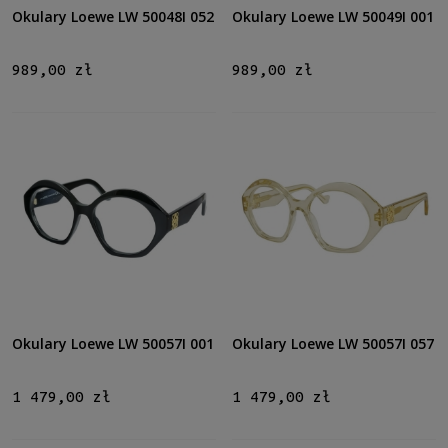
Okulary Loewe LW 50048I 052
Okulary Loewe LW 50049I 001
Rodzaj
Pełne
(24)
989,00 zł
989,00 zł
Rozmiar
Średnie
(23)
Duże
(1)
Dostępność
Zapytaj o rabat, płatność, dostawę
(6)
Dostępny tylko w salonie
(18)
Cena
Okulary Loewe LW 50057I 001
Okulary Loewe LW 50057I 057
od
do
1 479,00 zł
1 479,00 zł
Filtruj