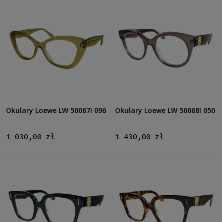
Nowość
nie
(24)
Promocja
nie
(24)
Okulary Loewe LW 50067I 096
Okulary Loewe LW 50068I 050
1 030,00 zł
1 430,00 zł