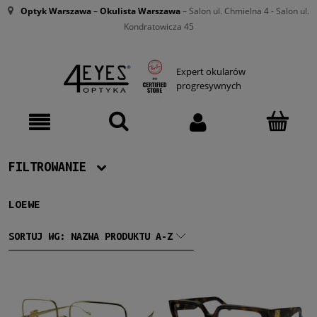
Optyk Warszawa
–
Okulista Warszawa
– Salon ul. Chmielna 4 - Salon ul.
Kondratowicza 45
Expert okularów
progresywnych
FILTROWANIE
LOEWE
Producent
Loewe
(24)
SORTUJ WG:
NAZWA PRODUKTU A-Z
Damskie
Damskie
(24)