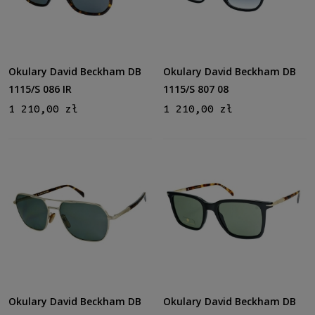
Cena
od
do
Okulary David Beckham DB
Okulary David Beckham DB
1115/S 086 IR
1115/S 807 08
Filtruj
1 210,00 zł
1 210,00 zł
Nowość
nie
(61)
Promocja
nie
(61)
Okulary David Beckham DB
Okulary David Beckham DB