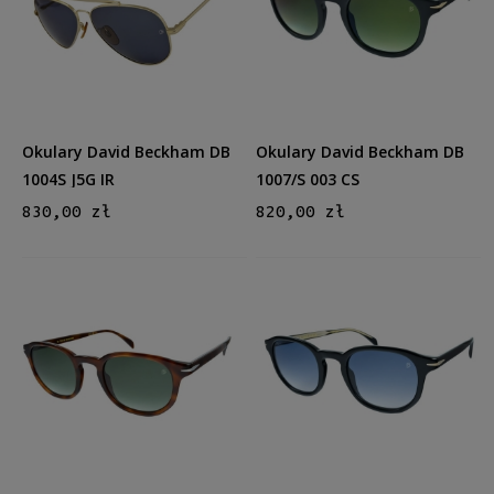
Kształt
Okrągłe/Owalne
(11)
Prostokątne
(38)
Aviator
(12)
Materiał
Okulary David Beckham DB
Okulary David Beckham DB
Metalowe
(8)
1004S J5G IR
1007/S 003 CS
Plastikowe
(52)
830,00 zł
820,00 zł
Tytanowe
(1)
Kolor oprawy
Czarny
(35)
Brązowy/Beżowy
(13)
Szary
(3)
Złoty
(5)
Transparent (Clear)
(2)
więcej