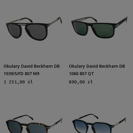
Możliwość montażu soczewek z korekcją
Tak
(59)
Polaryzacja
Tak
(1)
Rozmiar
Średnie
(61)
Okulary David Beckham DB
Okulary David Beckham DB
Polaryzacja
1039/S/FD 807 M9
1060 807 QT
Tak
(2)
1 251,00 zł
800,00 zł
Gwarancja
24 miesiące
(61)
Dostępność
dostępny
(61)