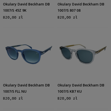
Kolor soczewki
Okulary David Beckham DB
Okulary David Beckham DB
Szary
(21)
1007/S 45Z 9K
1007/S 807 08
Brązowy
(6)
820,00 zł
820,00 zł
Szaro-zielony
(6)
Zielony
(10)
Niebieski
(14)
więcej
Gradacja
Tak
(24)
Rodzaj
Pełne
(59)
Patentki
(2)
Okulary David Beckham DB
Okulary David Beckham DB
1007/S FLL NU
1007/S KB7 KU
Lustro
820,00 zł
820,00 zł
Tak
(6)