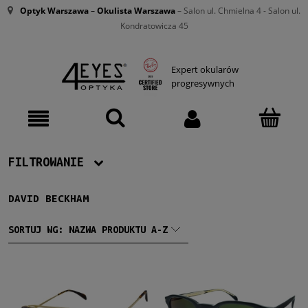
Optyk Warszawa
–
Okulista Warszawa
– Salon ul. Chmielna 4 - Salon ul.
Kondratowicza 45
Expert okularów
progresywnych
FILTROWANIE
DAVID BECKHAM
Producent
David Beckham
(61)
SORTUJ WG:
NAZWA PRODUKTU A-Z
Męskie
Męskie
(61)