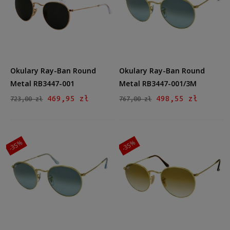
Męskie
Męskie
(52)
Kształt
Okrągłe/Owalne
(52)
Okulary Ray-Ban Round
Okulary Ray-Ban Round
Materiał
Metal RB3447-001
Metal RB3447-001/3M
Metalowe
(52)
469,95 zł
498,55 zł
723,00 zł
767,00 zł
Kolor oprawy
Czarny
(6)
-35%
-35%
Brązowy/Beżowy
(11)
Złoty
(32)
Srebrny
(3)
Kolor soczewki
Szary
(8)
Brązowy
(11)