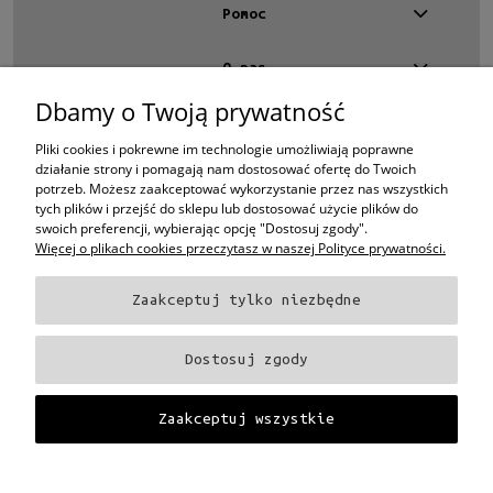
Pomoc
O nas
Dbamy o Twoją prywatność
Moje konto
Pliki cookies i pokrewne im technologie umożliwiają poprawne
Kontakt
działanie strony i pomagają nam dostosować ofertę do Twoich
potrzeb. Możesz zaakceptować wykorzystanie przez nas wszystkich
4 EYES OPTYKA -
optyk Warszawa
tych plików i przejść do sklepu lub dostosować użycie plików do
ul.Chmielna 4
swoich preferencji, wybierając opcję "Dostosuj zgody".
00-020 Warszawa
Więcej o plikach cookies przeczytasz w naszej Polityce prywatności.
woj. mazowieckie
+48 696 015 670
Zaakceptuj tylko niezbędne
sklep@4eyes.pl
Oprawki i okulary Ray-Ban
Oprawki i okulary Persol
Oprawki i okulary Polo
Ralph Lauren
Oprawki i okulary Tom Ford
Oprawki i okulary Miu Miu
Oprawki
Dostosuj zgody
i okulary Oakley
Oprawki i okulary Prada
Oprawki i okulary Ray-Ban Aviator
Oprawki i okulary Dior
Oprawki i okulary Oliver Peoples
Oprawki i okulary
Porsche
Oprawki i okulary Fendi
Oprawki i okulary Celine
Oprawki i okulary
Zaakceptuj wszystkie
Chloe
Oprawki i okulary Dolce & Gabbana
Okulary Tag Heuer
Projekt i wykonanie:
Gabiec.pl