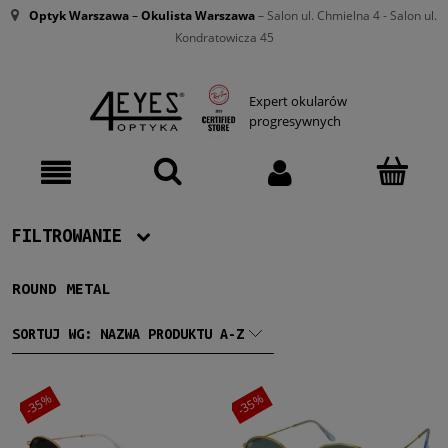
Optyk Warszawa
–
Okulista Warszawa
– Salon ul. Chmielna 4 - Salon ul.
Kondratowicza 45
Expert okularów
progresywnych
FILTROWANIE
ROUND METAL
Producent
Ray-Ban
(52)
SORTUJ WG:
NAZWA PRODUKTU A-Z
Damskie
-35%
-35%
Damskie
(52)