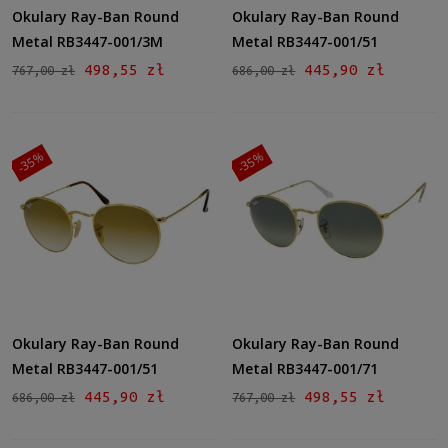
Zielony
(15)
Okulary Ray-Ban Round
Okulary Ray-Ban Round
Niebieski
(7)
Metal RB3447-001/3M
Metal RB3447-001/51
Inne
(6)
498,55 zł
445,90 zł
767,00 zł
686,00 zł
więcej
Gradacja
-35%
-35%
Tak
(25)
Rodzaj
Pełne
(52)
Lustro
Tak
(10)
Okulary Ray-Ban Round
Okulary Ray-Ban Round
Możliwość montażu soczewek z korekcją
Metal RB3447-001/51
Metal RB3447-001/71
Tak
(52)
445,90 zł
498,55 zł
686,00 zł
767,00 zł
Polaryzacja