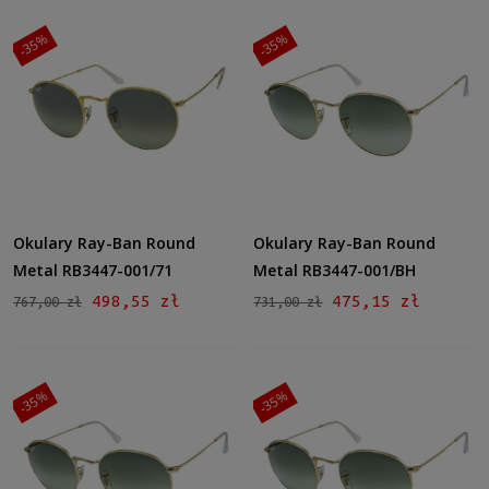
Tak
(7)
-35%
-35%
Rozmiar
Małe
(8)
Średnie
(44)
Polaryzacja
Tak
(7)
Okulary Ray-Ban Round
Okulary Ray-Ban Round
Gwarancja
Metal RB3447-001/71
Metal RB3447-001/BH
24 miesiące
(51)
498,55 zł
475,15 zł
767,00 zł
731,00 zł
Dostępność
dostępny
(52)
-35%
-35%
Cena
od