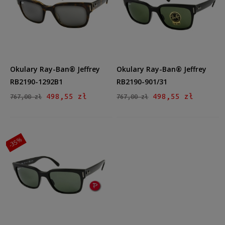
Kształt
Prostokątne
(3)
Materiał
Plastikowe
(3)
Okulary Ray-Ban® Jeffrey
Okulary Ray-Ban® Jeffrey
Kolor oprawy
RB2190-1292B1
RB2190-901/31
Czarny
(2)
498,55 zł
498,55 zł
767,00 zł
767,00 zł
Brązowy/Beżowy
(1)
Kolor soczewki
-35%
Szary
(1)
Zielony
(2)
Rodzaj
Pełne
(3)
Możliwość montażu soczewek z korekcją