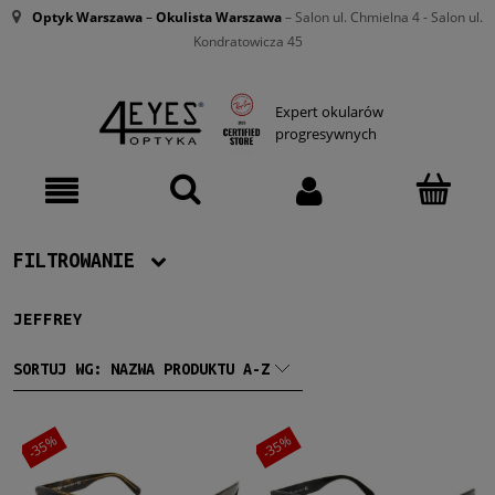
Optyk Warszawa
–
Okulista Warszawa
– Salon ul. Chmielna 4 - Salon ul.
Kondratowicza 45
Expert okularów
progresywnych
FILTROWANIE
JEFFREY
Producent
Ray-Ban
(3)
SORTUJ WG:
NAZWA PRODUKTU A-Z
Męskie
-35%
-35%
Męskie
(3)