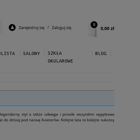
0
Zarejestruj się
/
Zaloguj się
0,00 zł
SZKŁA
ULISTA
SALONY
BLOG
OKULAROWE
legendarny styl a także odwaga i przede wszystkim wyjątkowa
e do dzisiaj pod nazwą Aviatorów. Kolejne lata to kolejne sukcesy
ch 50-tych powstaje drugi najsłynniejszy model okularów czyli –
Ray-Ban® zawdzięczają swój sukces i popularność także współpracy
filmach XX wieku
: Easy Rider
,
Top Gun
czy
Blues
Brothers i
Avatar
.