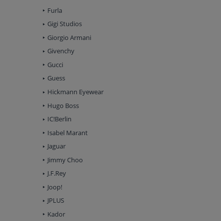
Furla
Gigi Studios
Giorgio Armani
Givenchy
Gucci
Guess
Hickmann Eyewear
Hugo Boss
IC!Berlin
Isabel Marant
Jaguar
Jimmy Choo
J.F.Rey
Joop!
JPLUS
Kador