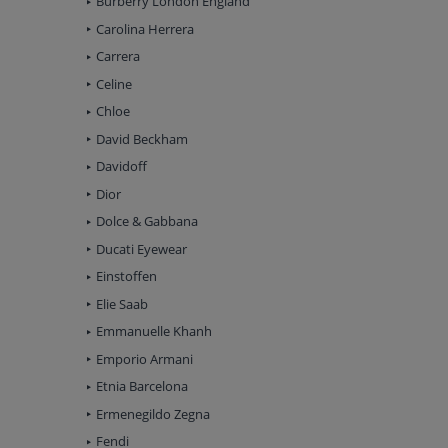
Burberry London England
czulibyście 
około, równ
Carolina Herrera
Chmielnej 
Carrera
internetow
po najleps
Celine
designu. O
Chloe
przestrzen
są obecnie 
David Beckham
Ban® są jed
Davidoff
celebrytów,
wyroby znan
Dior
rozpocząć 
Dolce & Gabbana
znaczenia. 
Pamiętamy z
Ducati Eyewear
udało się k
Einstoffen
tak duża, 
przeciwsło
Elie Saab
dorosłym. 
Emmanuelle Khanh
wzrok Państ
firmy jak 
Emporio Armani
charakteru
Etnia Barcelona
każdym wie
Ban®. Dost
Ermenegildo Zegna
sklepie in
Fendi
najnowocześ