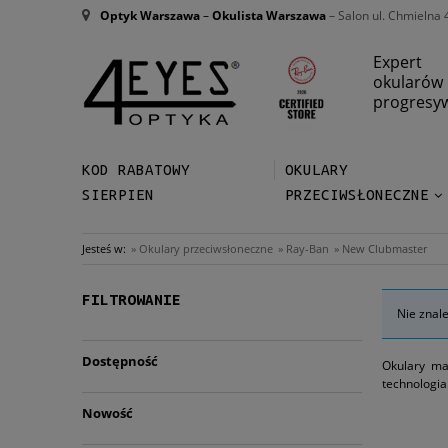
Optyk Warszawa
–
Okulista Warszawa
– Salon ul. Chmielna 
Expert
okularów
progresy
KOD RABATOWY
OKULARY
SIERPIEN
PRZECIWSŁONECZNE
Jesteś w:
»
Okulary przeciwsłoneczne
»
Ray-Ban
»
New Clubmaster
FILTROWANIE
Nie znal
Dostępność
Okulary m
technologia
jeżeli chod
Nowość
Wayfarer. O
ze światem 