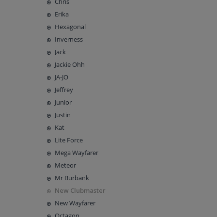
Chris
Erika
Hexagonal
Inverness
Jack
Jackie Ohh
JA-JO
Jeffrey
Junior
Justin
Kat
Lite Force
Mega Wayfarer
Meteor
Mr Burbank
New Clubmaster
New Wayfarer
Octagon