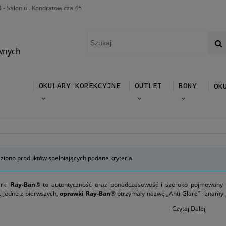
4 - Salon ul. Kondratowicza 45
wnych
OKULARY KOREKCYJNE
OUTLET
BONY
OK
eziono produktów spełniających podane kryteria.
arki
Ray-Ban
® to autentyczność oraz ponadczasowość i szeroko pojmowany 
. Jedne z pierwszych,
oprawki Ray-Ban
® otrzymały nazwę „Anti Glare” i znamy j
zi o przeciwsłoneczne okulary marki Ray-Ban oraz oprawki Ray-Ban®. Już w lata
Czytaj Dalej
prawki firmy Ray-Ban® to synonim doskonałej jakości i designu. Okulary firmy 
kina i showbiznesu. Oprawki marki Ray-Ban® pojawiały się w najsłynniejszych 