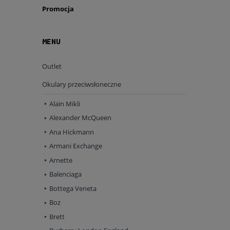
Patrząc na
Promocja
sympatie u
osoby znane
rynku
okul
zarówno prz
MENU
Okulary mar
prawej stro
Outlet
trwałości. W
uwagę przy 
Okulary przeciwsłoneczne
ładnych i 
wybierać. 
Alain Mikli
sprzedawane
Przy wybor
Alexander McQueen
promieniami
Ana Hickmann
Do tego doc
typu UV. D
Armani Exchange
wygodne
i
Arnette
kwadratowe.
wraz z okul
Balenciaga
centralnie 
Bottega Veneta
wtedy warto
Rowerzysta 
Boz
ofercie oku
dla nas wsz
Brett
zależności,