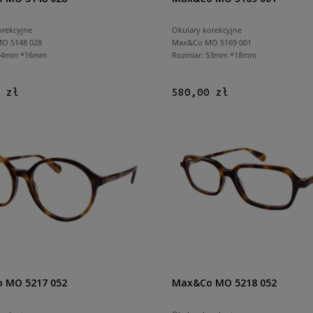
orekcyjne
Okulary korekcyjne
O 5148 028
Max&Co MO 5169 001
 54mm *16mm
Rozmiar: 53mm *18mm
 zł
580,00 zł
 MO 5217 052
Max&Co MO 5218 052