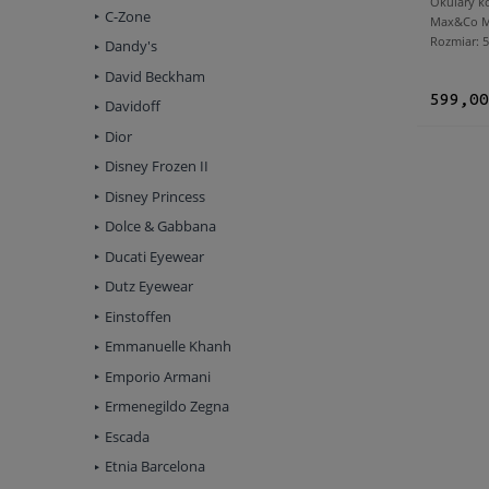
Okulary k
C-Zone
Max&Co M
Rozmiar:
Dandy's
David Beckham
599,00
Davidoff
Dior
Disney Frozen II
Disney Princess
Dolce & Gabbana
Ducati Eyewear
Dutz Eyewear
Einstoffen
Emmanuelle Khanh
Emporio Armani
Ermenegildo Zegna
Escada
Etnia Barcelona