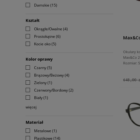
Damskie
(15)
Kształt
Okrągłe/Owalne
(4)
Prostokątne
(6)
Max&Co
Kocie oko
(5)
Okulary k
Max&Co 2
Kolor oprawy
Rozmiar:
Czarny
(5)
Brązowy/Beżowy
(4)
648,00 
Zielony
(1)
Czerwony/Bordowy
(2)
Biały
(1)
więcej
Materiał
Metalowe
(1)
Plastikowe
(14)