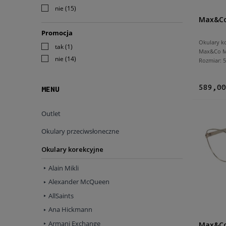
nie
(15)
Max&Co
Promocja
Okulary k
tak
(1)
Max&Co M
nie
(14)
Rozmiar:
589,00
MENU
Outlet
Okulary przeciwsłoneczne
Okulary korekcyjne
Alain Mikli
Alexander McQueen
AllSaints
Ana Hickmann
Armani Exchange
Max&Co