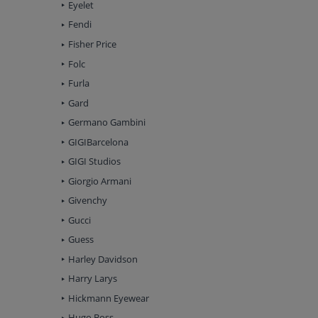
Eyelet
Fendi
Fisher Price
Folc
Furla
Gard
Germano Gambini
GIGIBarcelona
GIGI Studios
Giorgio Armani
Givenchy
Gucci
Guess
Harley Davidson
Harry Larys
Hickmann Eyewear
Hugo Boss