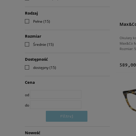
Rodzaj
Pełne
(15)
Max&Co
Rozmiar
Okulary k
Max&Co M
Średnie
(15)
Rozmiar:
Dostępność
589,00
dostępny
(15)
Cena
od
do
Filtruj
Nowość