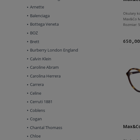
Arnette
Okulary k
Balenciaga
Max&Co M
Bottega Veneta
Rozmiar:
BOZ
650,00
Brett
Burberry London England
Calvin Klein
Caroline Abram
Carolina Herrera
Carrera
Celine
Cerruti 1881
Coblens
Cogan
Max&Co
Chantal Thomass
Chloe