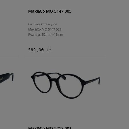
Max&Co MO 5147 005
Okulary korekcyjne
Max&Co MO 5147 005
Rozmiar: 52mm *15mm
589,00 zł
Max&Co MO 5217 001