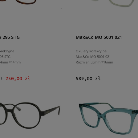
 295 STG
Max&Co MO 5001 021
orekcyjne
Okulary korekcyjne
95 STG
Max&Co MO 5001 021
 54mm *14mm
Rozmiar: 53mm *16mm
250,00 zł
589,00 zł
zł