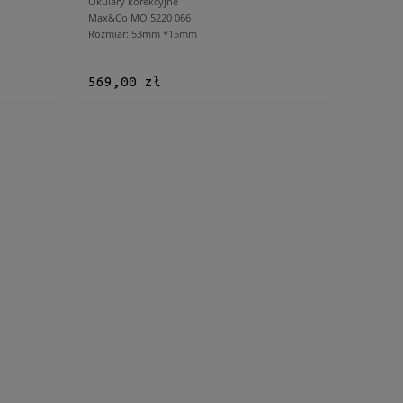
Okulary korekcyjne
Max&Co MO 5220 066
Rozmiar: 53mm *15mm
569,00 zł