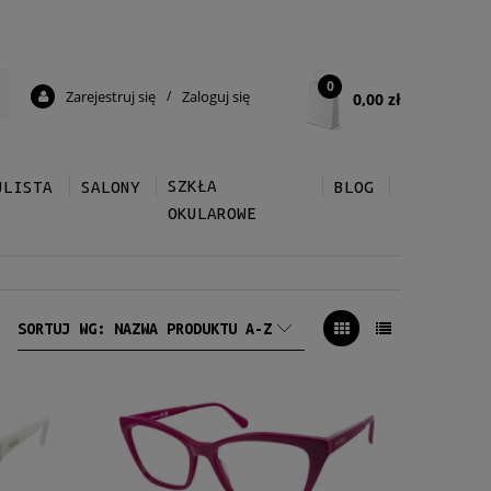
0
Zarejestruj się
/
Zaloguj się
0,00 zł
SZKŁA
ULISTA
SALONY
BLOG
OKULAROWE
SORTUJ WG:
NAZWA PRODUKTU A-Z