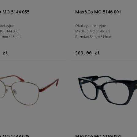
 MO 5144 055
Max&Co MO 5146 001
orekcyjne
Okulary korekcyjne
O 5144 055
Max&Co MO 5146 001
 51mm *18mm
Rozmiar: 54mm *15mm
 zł
589,00 zł
 MO 5148 028
Max&Co MO 5169 001