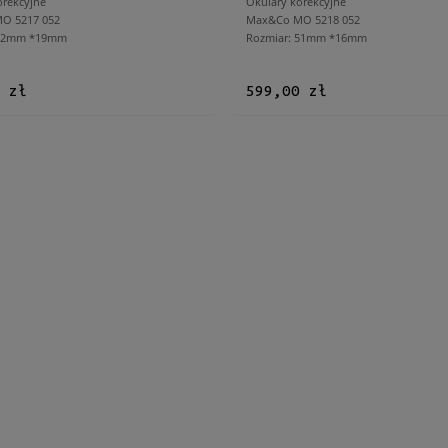
orekcyjne
Okulary korekcyjne
O 5217 052
Max&Co MO 5218 052
 52mm *19mm
Rozmiar: 51mm *16mm
 zł
599,00 zł