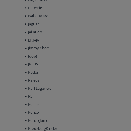
IC!Berlin
Isabel Marant
Jaguar
Jai Kudo
J.F.Rey
Jimmy Choo
Joop!
JPLUS
Kador
Kaleos
Karl Lagerfeld
K3
Kelinse
Kenzo
Kenzo Junior
KreuzbergKinder