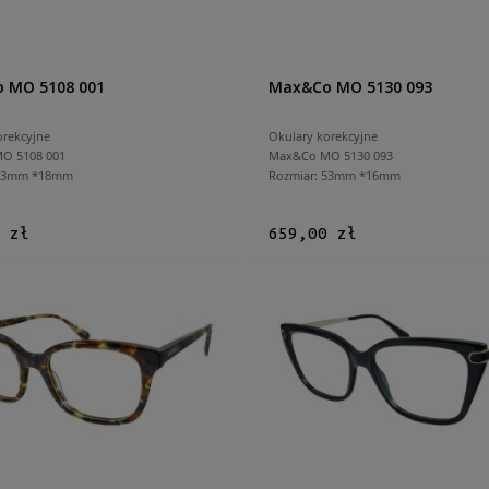
 MO 5108 001
Max&Co MO 5130 093
orekcyjne
Okulary korekcyjne
O 5108 001
Max&Co MO 5130 093
 53mm *18mm
Rozmiar: 53mm *16mm
 zł
659,00 zł