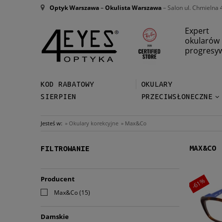
Optyk Warszawa
–
Okulista Warszawa
– Salon ul. Chmielna 
Expert
okularów
progresy
KOD RABATOWY
OKULARY
SIERPIEN
PRZECIWSŁONECZNE
Jesteś w:
»
Okulary korekcyjne
»
Max&Co
MAX&CO
FILTROWANIE
Producent
-61%
Max&Co
(15)
Damskie