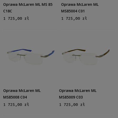
Oprawa McLaren ML MS 85
Oprawa McLaren ML
Dostępność
C18C
MS85004 C01
dostępny
(6)
1 725,00 zł
1 725,00 zł
Cena
od
do
Filtruj
Nowość
nie
(6)
Oprawa McLaren ML
Oprawa McLaren ML
Promocja
MS85008 C04
MS85009 C03
nie
(6)
1 725,00 zł
1 725,00 zł