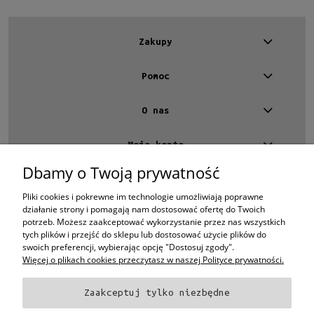
Zakupy
Pomoc
O nas
Moje konto
Dbamy o Twoją prywatność
Kontakt
4 EYES OPTYKA -
optyk Warszawa
Pliki cookies i pokrewne im technologie umożliwiają poprawne
ul.Chmielna 4
działanie strony i pomagają nam dostosować ofertę do Twoich
00-020 Warszawa
potrzeb. Możesz zaakceptować wykorzystanie przez nas wszystkich
woj. mazowieckie
tych plików i przejść do sklepu lub dostosować użycie plików do
swoich preferencji, wybierając opcję "Dostosuj zgody".
+48 696 015 670
sklep@4eyes.pl
Więcej o plikach cookies przeczytasz w naszej Polityce prywatności.
Zaakceptuj tylko niezbędne
Oprawki i okulary Ray-Ban
Oprawki i okulary Persol
Oprawki i okulary Polo