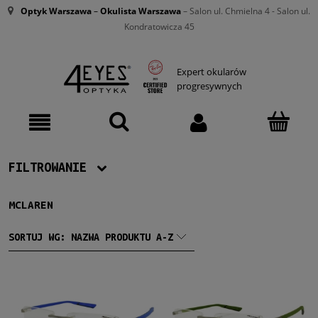
Optyk Warszawa
–
Okulista Warszawa
– Salon ul. Chmielna 4 - Salon ul.
Kondratowicza 45
Expert okularów
progresywnych
FILTROWANIE
MCLAREN
Producent
McLaren
(6)
SORTUJ WG:
NAZWA PRODUKTU A-Z
Męskie
Męskie
(6)