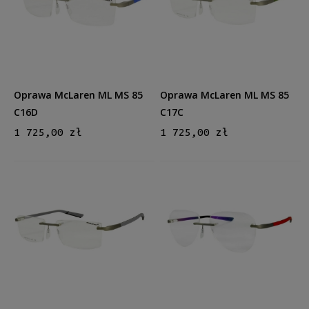
Kształt
Prostokątne
(5)
Aviator
(1)
Kolor oprawy
Niebieski
(1)
Oprawa McLaren ML MS 85
Oprawa McLaren ML MS 85
Zielony
(1)
C16D
C17C
Szary
(4)
1 725,00 zł
1 725,00 zł
Materiał
Metalowe
(1)
Tytanowe
(5)
Rodzaj
Patentki
(6)
Rozmiar
Średnie
(6)