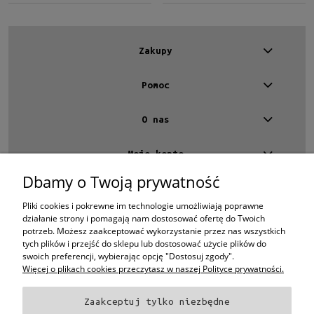
Zakupy
Pomoc
O nas
Moje konto
Dbamy o Twoją prywatność
Kontakt
4 EYES OPTYKA -
optyk Warszawa
Pliki cookies i pokrewne im technologie umożliwiają poprawne
ul.Chmielna 4
działanie strony i pomagają nam dostosować ofertę do Twoich
00-020 Warszawa
potrzeb. Możesz zaakceptować wykorzystanie przez nas wszystkich
woj. mazowieckie
tych plików i przejść do sklepu lub dostosować użycie plików do
swoich preferencji, wybierając opcję "Dostosuj zgody".
+48 696 015 670
sklep@4eyes.pl
Więcej o plikach cookies przeczytasz w naszej Polityce prywatności.
Zaakceptuj tylko niezbędne