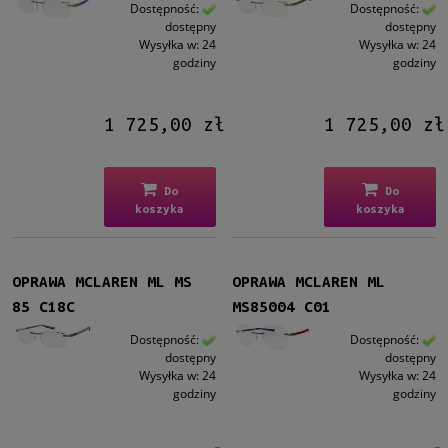
Kształt
Dostępność:
Dostępność:
dostępny
dostępny
Prostokątne
(5)
Wysyłka w:
24
Wysyłka w:
24
Aviator
(1)
godziny
godziny
Kolor oprawy
1 725,00 zł
1 725,00 zł
Niebieski
(1)
Zielony
(1)
Szary
(4)
Do
Do
koszyka
koszyka
Materiał
Metalowe
(1)
Tytanowe
(5)
OPRAWA MCLAREN ML MS
OPRAWA MCLAREN ML
85 C18C
MS85004 C01
Rodzaj
Dostępność:
Dostępność:
Patentki
(6)
dostępny
dostępny
Wysyłka w:
24
Wysyłka w:
24
godziny
godziny
Rozmiar
Średnie
(6)