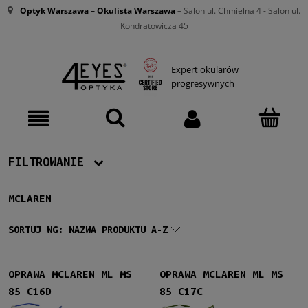
Optyk Warszawa
–
Okulista Warszawa
– Salon ul. Chmielna 4 - Salon ul.
Kondratowicza 45
Expert okularów
progresywnych
FILTROWANIE
MCLAREN
Producent
McLaren
(6)
SORTUJ WG:
NAZWA PRODUKTU A-Z
Męskie
OPRAWA MCLAREN ML MS
OPRAWA MCLAREN ML MS
Męskie
(6)
85 C16D
85 C17C