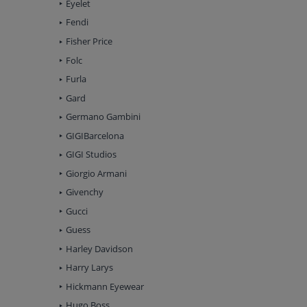
Eyelet
Fendi
Fisher Price
Folc
Furla
Gard
Germano Gambini
GIGIBarcelona
GIGI Studios
Giorgio Armani
Givenchy
Gucci
Guess
Harley Davidson
Harry Larys
Hickmann Eyewear
Hugo Boss