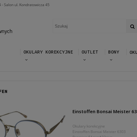
4 - Salon ul. Kondratowicza 45
wnych
OKULARY KOREKCYJNE
OUTLET
BONY
OK
FEN
Einstoffen Bonsai Meister 6
Okulary korekcyjne
Einstoffen Bonsai Meister 6303