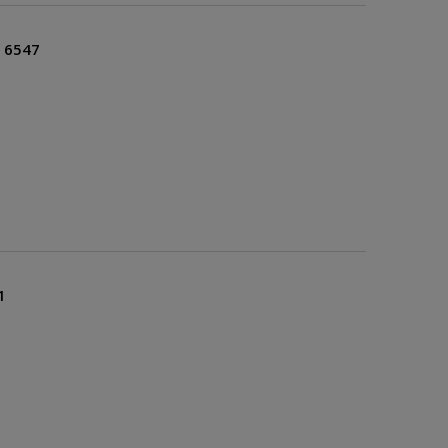
e 6547
1