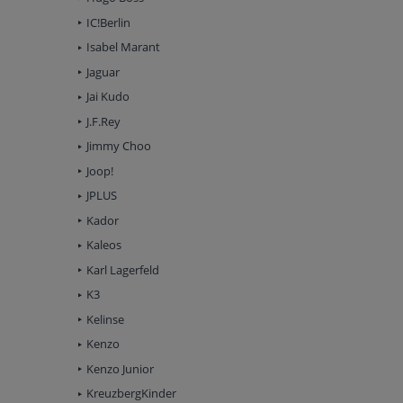
IC!Berlin
Isabel Marant
Jaguar
Jai Kudo
J.F.Rey
Jimmy Choo
Joop!
JPLUS
Kador
Kaleos
Karl Lagerfeld
K3
Kelinse
Kenzo
Kenzo Junior
KreuzbergKinder