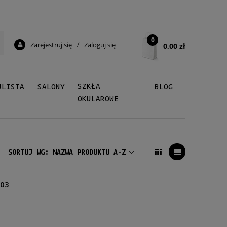
0
Zarejestruj się
/
Zaloguj się
0,00 zł
SZKŁA
ULISTA
SALONY
BLOG
OKULAROWE
SORTUJ WG:
NAZWA PRODUKTU A-Z
303