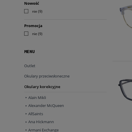
Nowość
nie
(9)
Promocja
nie
(9)
MENU
Outlet
Okulary przeciwsłoneczne
Okulary korekcyjne
Alain Mikli
Alexander McQueen
AllSaints
Ana Hickmann
Armani Exchange