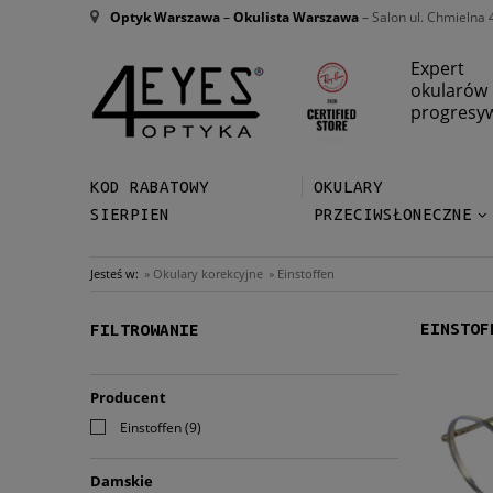
Optyk Warszawa
–
Okulista Warszawa
– Salon ul. Chmielna 
Expert
okularów
progresy
KOD RABATOWY
OKULARY
SIERPIEN
PRZECIWSŁONECZNE
Jesteś w:
»
Okulary korekcyjne
»
Einstoffen
EINSTOF
FILTROWANIE
Producent
Einstoffen
(9)
Damskie