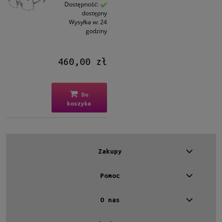
Kształt
Dostępność:
dostępny
Prostokątne
(1)
Wysyłka w:
24
godziny
Kolor oprawy
Brązowy/Beżowy
(1)
460,00 zł
Materiał
Metalowe
(1)
Do
koszyka
Rodzaj
Pełne
(1)
Rozmiar
Zakupy
Średnie
(1)
Pomoc
Dostępność
O nas
dostępny
(1)