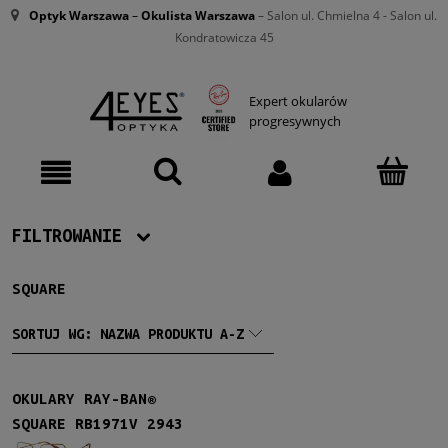
Optyk Warszawa
–
Okulista Warszawa
– Salon ul. Chmielna 4 - Salon ul.
Kondratowicza 45
Expert okularów
progresywnych
FILTROWANIE
SQUARE
Producent
Ray-Ban
(1)
SORTUJ WG:
NAZWA PRODUKTU A-Z
Damskie
OKULARY RAY-BAN®
Damskie
(1)
SQUARE RB1971V 2943