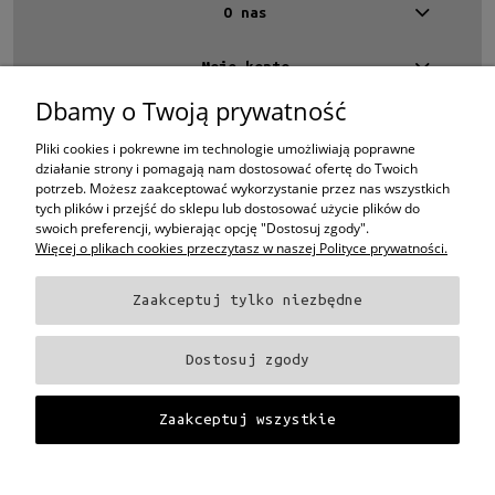
O nas
Moje konto
Dbamy o Twoją prywatność
Kontakt
4 EYES OPTYKA -
optyk Warszawa
Pliki cookies i pokrewne im technologie umożliwiają poprawne
ul.Chmielna 4
działanie strony i pomagają nam dostosować ofertę do Twoich
00-020 Warszawa
potrzeb. Możesz zaakceptować wykorzystanie przez nas wszystkich
woj. mazowieckie
tych plików i przejść do sklepu lub dostosować użycie plików do
swoich preferencji, wybierając opcję "Dostosuj zgody".
+48 696 015 670
sklep@4eyes.pl
Więcej o plikach cookies przeczytasz w naszej Polityce prywatności.
Zaakceptuj tylko niezbędne
Oprawki i okulary Ray-Ban
Oprawki i okulary Persol
Oprawki i okulary Polo
Ralph Lauren
Oprawki i okulary Tom Ford
Oprawki i okulary Miu Miu
Oprawki
Dostosuj zgody
i okulary Oakley
Oprawki i okulary Prada
Oprawki i okulary Ray-Ban Aviator
Oprawki i okulary Dior
Oprawki i okulary Oliver Peoples
Oprawki i okulary
Porsche
Oprawki i okulary Fendi
Oprawki i okulary Celine
Oprawki i okulary
Zaakceptuj wszystkie
Chloe
Oprawki i okulary Dolce & Gabbana
Okulary Tag Heuer
Projekt i wykonanie:
Gabiec.pl