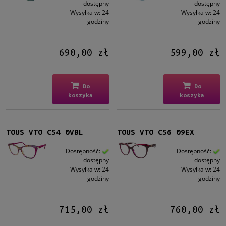
Kształt
dostępny
dostępny
Wysyłka w:
24
Wysyłka w:
24
Prostokątne
(2)
godziny
godziny
Kocie oko
(12)
Kolor oprawy
690,00 zł
599,00 zł
Brązowy/Beżowy
(1)
Niebieski
(5)
Do
Do
Zielony
(1)
koszyka
koszyka
Czerwony/Bordowy
(3)
Szary
(2)
więcej
TOUS VTO C54 0VBL
TOUS VTO C56 09EX
Dostępność:
Dostępność:
Materiał
dostępny
dostępny
Plastikowe
(14)
Wysyłka w:
24
Wysyłka w:
24
godziny
godziny
Rodzaj
Pełne
(14)
715,00 zł
760,00 zł