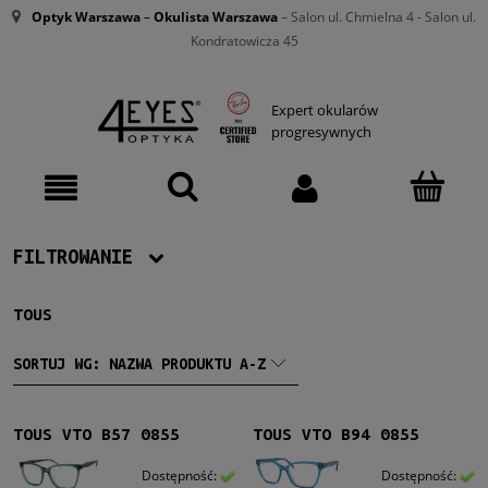
Optyk Warszawa
–
Okulista Warszawa
– Salon ul. Chmielna 4 - Salon ul.
Kondratowicza 45
Expert okularów
progresywnych
FILTROWANIE
TOUS
Producent
Tous
(14)
SORTUJ WG:
NAZWA PRODUKTU A-Z
Damskie
TOUS VTO B57 0855
TOUS VTO B94 0855
Damskie
(14)
Dostępność:
Dostępność: