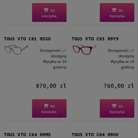
Rozmiar
Do
Do
Średnie
(14)
koszyka
koszyka
Dostępność
dostępny
(14)
TOUS VTO C61 03GU
TOUS VTO C63 09Y9
Cena
Dostępność:
Dostępność:
dostępny
dostępny
Wysyłka w:
24
Wysyłka w:
24
od
godziny
godziny
do
Filtruj
870,00 zł
760,00 zł
Nowość
Do
Do
nie
(14)
koszyka
koszyka
Promocja
nie
(14)
TOUS VTO C64 09M5
TOUS VTO C64 09UV