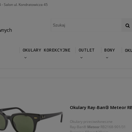
4 - Salon ul. Kondratowicza 45
wnych
OKULARY KOREKCYJNE
OUTLET
BONY
OK
Okulary Ray-Ban® Meteor R
Okulary przeciwsłoneczne
Ray-Ban®
Meteor
RB2168-901/31