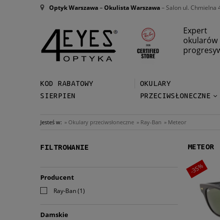
Optyk Warszawa
–
Okulista Warszawa
– Salon ul. Chmielna 
Expert
okularów
progresy
KOD RABATOWY
OKULARY
SIERPIEN
PRZECIWSŁONECZNE
Jesteś w:
»
Okulary przeciwsłoneczne
»
Ray-Ban
»
Meteor
METEOR
FILTROWANIE
-35%
Producent
Ray-Ban
(1)
Damskie