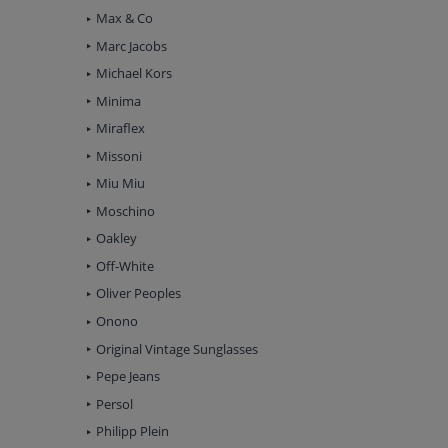
Max & Co
Marc Jacobs
Michael Kors
Minima
Miraflex
Missoni
Miu Miu
Moschino
Oakley
Off-White
Oliver Peoples
Onono
Original Vintage Sunglasses
Pepe Jeans
Persol
Philipp Plein