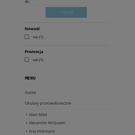
do
Filtruj
Nowość
nie
(1)
Promocja
tak
(1)
MENU
Outlet
Okulary przeciwsłoneczne
Alain Mikli
Alexander McQueen
Ana Hickmann