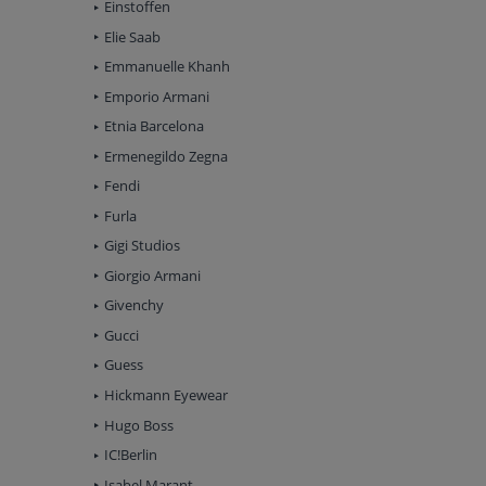
Einstoffen
Elie Saab
Emmanuelle Khanh
Emporio Armani
Etnia Barcelona
Ermenegildo Zegna
Fendi
Furla
Gigi Studios
Giorgio Armani
Givenchy
Gucci
Guess
Hickmann Eyewear
Hugo Boss
IC!Berlin
Isabel Marant