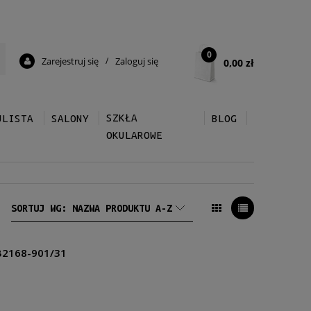
0
Zarejestruj się
/
Zaloguj się
0,00 zł
SZKŁA
ULISTA
SALONY
BLOG
OKULAROWE
SORTUJ WG:
NAZWA PRODUKTU A-Z
B2168-901/31