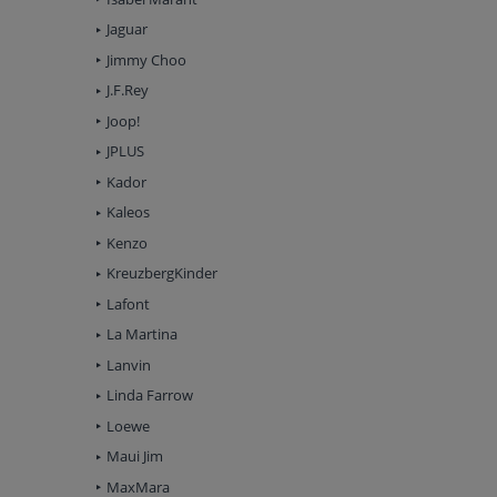
Jaguar
Jimmy Choo
J.F.Rey
Joop!
JPLUS
Kador
Kaleos
Kenzo
KreuzbergKinder
Lafont
La Martina
Lanvin
Linda Farrow
Loewe
Maui Jim
MaxMara