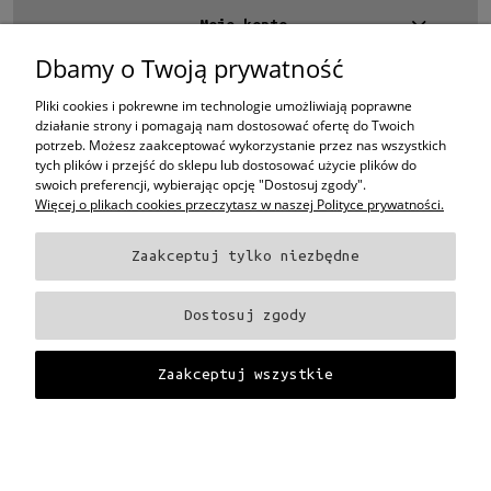
Cena
Moje konto
od
Dbamy o Twoją prywatność
Kontakt
do
4 EYES OPTYKA -
optyk Warszawa
Pliki cookies i pokrewne im technologie umożliwiają poprawne
ul.Chmielna 4
działanie strony i pomagają nam dostosować ofertę do Twoich
Filtruj
00-020 Warszawa
potrzeb. Możesz zaakceptować wykorzystanie przez nas wszystkich
woj. mazowieckie
tych plików i przejść do sklepu lub dostosować użycie plików do
swoich preferencji, wybierając opcję "Dostosuj zgody".
+48 696 015 670
Nowość
Więcej o plikach cookies przeczytasz w naszej Polityce prywatności.
sklep@4eyes.pl
nie
(1)
Zaakceptuj tylko niezbędne
Promocja
Oprawki i okulary Ray-Ban
Oprawki i okulary Persol
Oprawki i okulary Polo
tak
(1)
Ralph Lauren
Oprawki i okulary Tom Ford
Oprawki i okulary Miu Miu
Oprawki
Dostosuj zgody
i okulary Oakley
Oprawki i okulary Prada
Oprawki i okulary Ray-Ban Aviator
Oprawki i okulary Dior
Oprawki i okulary Oliver Peoples
Oprawki i okulary
Porsche
Oprawki i okulary Fendi
Oprawki i okulary Celine
Oprawki i okulary
Zaakceptuj wszystkie
Chloe
Oprawki i okulary Dolce & Gabbana
Okulary Tag Heuer
Projekt i wykonanie:
Gabiec.pl
Pokaż pełną wersję strony
Sklep internetowy Shoper Premium