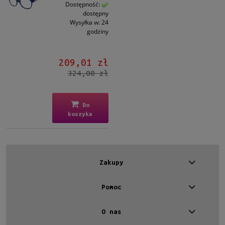
Kształt
Dostępność:
dostępny
Prostokątne
(1)
Wysyłka w:
24
godziny
Kolor oprawy
Niebieski
(1)
209,01 zł
324,00 zł
Materiał
Plastikowe
(1)
Do
koszyka
Rodzaj
Pełne
(1)
Rozmiar
Zakupy
Średnie
(1)
Pomoc
Dostępność
dostępny
(1)
O nas