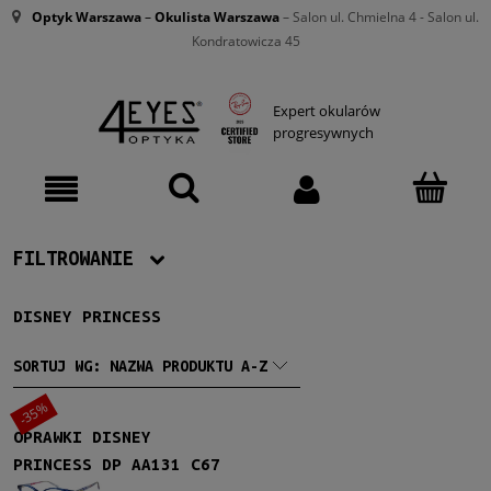
Optyk Warszawa
–
Okulista Warszawa
– Salon ul. Chmielna 4 - Salon ul.
Kondratowicza 45
Expert okularów
progresywnych
FILTROWANIE
DISNEY PRINCESS
Producent
Disney Princess
(1)
SORTUJ WG:
NAZWA PRODUKTU A-Z
-35%
Dziecko
OPRAWKI DISNEY
Dziecko
(1)
PRINCESS DP AA131 C67