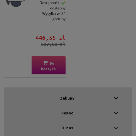
Męskie
Dostępność:
dostępny
Męskie
(1)
Wysyłka w:
24
godziny
Kształt
Inne
(1)
446,55 zł
687,00 zł
Materiał
Metalowe
(1)
Do
koszyka
Kolor oprawy
Czarny
(1)
Kolor soczewki
Zakupy
Niebieski
(1)
Pomoc
Rodzaj
Pełne
(1)
O nas