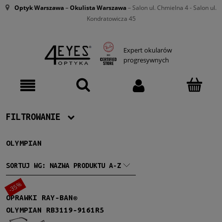
Optyk Warszawa
–
Okulista Warszawa
– Salon ul. Chmielna 4 - Salon ul.
Kondratowicza 45
Expert okularów
progresywnych
FILTROWANIE
OLYMPIAN
Producent
Ray-Ban
(1)
SORTUJ WG:
NAZWA PRODUKTU A-Z
-35%
Damskie
OPRAWKI RAY-BAN®
Damskie
(1)
OLYMPIAN RB3119-9161R5