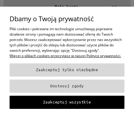
Rozmiar
Moje konto
Średnie
(1)
Dbamy o Twoją prywatność
Kontakt
Gwarancja
4 EYES OPTYKA -
optyk Warszawa
Pliki cookies i pokrewne im technologie umożliwiają poprawne
ul.Chmielna 4
24 miesiące
(1)
działanie strony i pomagają nam dostosować ofertę do Twoich
00-020 Warszawa
potrzeb. Możesz zaakceptować wykorzystanie przez nas wszystkich
woj. mazowieckie
tych plików i przejść do sklepu lub dostosować użycie plików do
Dostępność
swoich preferencji, wybierając opcję "Dostosuj zgody".
+48 696 015 670
Więcej o plikach cookies przeczytasz w naszej Polityce prywatności.
sklep@4eyes.pl
dostępny
(1)
Zaakceptuj tylko niezbędne
Cena
Oprawki i okulary Ray-Ban
Oprawki i okulary Persol
Oprawki i okulary Polo
od
Ralph Lauren
Oprawki i okulary Tom Ford
Oprawki i okulary Miu Miu
Oprawki
Dostosuj zgody
i okulary Oakley
Oprawki i okulary Prada
Oprawki i okulary Ray-Ban Aviator
do
Oprawki i okulary Dior
Oprawki i okulary Oliver Peoples
Oprawki i okulary
Porsche
Oprawki i okulary Fendi
Oprawki i okulary Celine
Oprawki i okulary
Zaakceptuj wszystkie
Filtruj
Chloe
Oprawki i okulary Dolce & Gabbana
Okulary Tag Heuer
Projekt i wykonanie:
Gabiec.pl
Nowość
Pokaż pełną wersję strony
nie
(1)
Sklep internetowy Shoper Premium