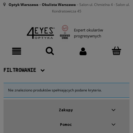
Optyk Warszawa
–
Okulista Warszawa
– Salon ul. Chmielna 4 - Salon ul.
Kondratowicza 45
Expert okularów
progresywnych
FILTROWANIE
Dostępność
Nie znaleziono produktów spełniających podane kryteria.
Nowość
Zakupy
Promocja
Pomoc