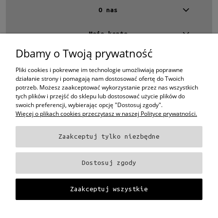
O nas
Moje konto
Dbamy o Twoją prywatność
Kontakt
4 EYES OPTYKA -
optyk Warszawa
Pliki cookies i pokrewne im technologie umożliwiają poprawne
ul.Chmielna 4
działanie strony i pomagają nam dostosować ofertę do Twoich
00-020 Warszawa
potrzeb. Możesz zaakceptować wykorzystanie przez nas wszystkich
woj. mazowieckie
tych plików i przejść do sklepu lub dostosować użycie plików do
swoich preferencji, wybierając opcję "Dostosuj zgody".
+48 696 015 670
Więcej o plikach cookies przeczytasz w naszej Polityce prywatności.
sklep@4eyes.pl
Zaakceptuj tylko niezbędne
Oprawki i okulary Ray-Ban
Oprawki i okulary Persol
Oprawki i okulary Polo
Ralph Lauren
Oprawki i okulary Tom Ford
Oprawki i okulary Miu Miu
Oprawki
Dostosuj zgody
i okulary Oakley
Oprawki i okulary Prada
Oprawki i okulary Ray-Ban Aviator
Oprawki i okulary Dior
Oprawki i okulary Oliver Peoples
Oprawki i okulary
Porsche
Oprawki i okulary Fendi
Oprawki i okulary Celine
Oprawki i okulary
Zaakceptuj wszystkie
Chloe
Oprawki i okulary Dolce & Gabbana
Okulary Tag Heuer
Projekt i wykonanie:
Gabiec.pl