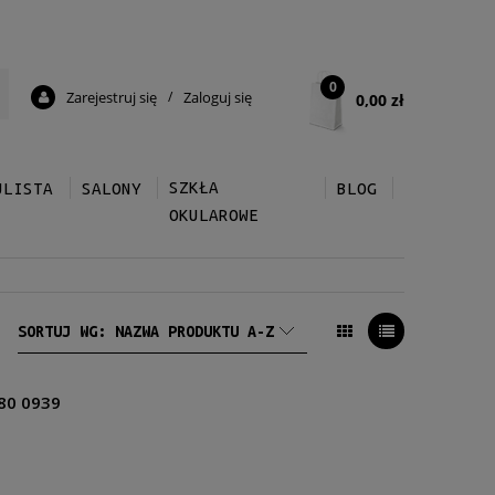
0
Zarejestruj się
/
Zaloguj się
0,00 zł
SZKŁA
ULISTA
SALONY
BLOG
OKULAROWE
SORTUJ WG:
NAZWA PRODUKTU A-Z
80 0939