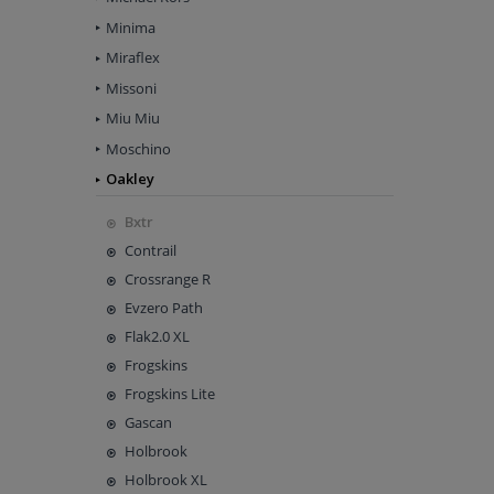
Minima
Miraflex
Missoni
Miu Miu
Moschino
Oakley
Bxtr
Contrail
Crossrange R
Evzero Path
Flak2.0 XL
Frogskins
Frogskins Lite
Gascan
Holbrook
Holbrook XL