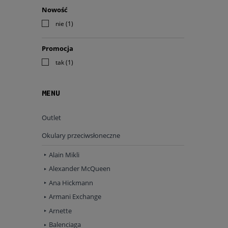
Nowość
nie
(1)
Promocja
tak
(1)
MENU
Outlet
Okulary przeciwsłoneczne
Alain Mikli
Alexander McQueen
Ana Hickmann
Armani Exchange
Arnette
Balenciaga