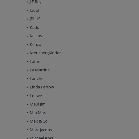
J.F.Rey
Joop!
JPLUS
Kador
Kaleos
Kenzo
KreuzbergKinder
Lafont
La Martina
Lanvin
Linda Farrow
Loewe
Maui Jim
MaxMara
Max & Co
Marc Jacobs
Michael Kors