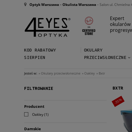
Optyk Warszawa
–
Okulista Warszawa
– Salon ul. Chmielna 
Expert
okularów
progresy
KOD RABATOWY
OKULARY
SIERPIEN
PRZECIWSŁONECZNE
Jesteś w:
»
Okulary przeciwsłoneczne
»
Oakley
»
Bxtr
BXTR
FILTROWANIE
-35%
Producent
Oakley
(1)
Damskie