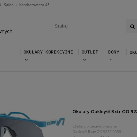
4 - Salon ul. Kondratowicza 45
wnych
OKULARY KOREKCYJNE
OUTLET
BONY
OK
Okulary Oakley® Bxtr OO 92
Okulary przeciwsłoneczne
Oakley®
Bxtr
OO 9280 0939