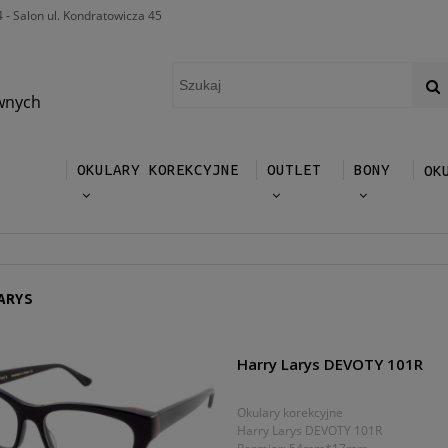
4 - Salon ul. Kondratowicza 45
wnych
OKULARY KOREKCYJNE
OUTLET
BONY
OK
ARYS
Harry Larys DEVOTY 101R
Okulary korekcyjne
Harry Larys DEVOTY 101R