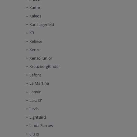
Kador
Kaleos
Karl Lagerfeld
K3
Kelinse
Kenzo
Kenzo Junior
KreuzbergKinder
Lafont
La Martina
Lanvin
Lara D'
Levis
LightBird
Linda Farrow
Liu Jo