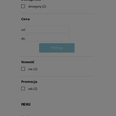
dostępny
(2)
Cena
od
do
Filtruj
Nowość
nie
(2)
Promocja
tak
(2)
MENU