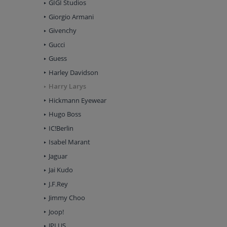
GIGI Studios
Giorgio Armani
Givenchy
Gucci
Guess
Harley Davidson
Harry Larys
Hickmann Eyewear
Hugo Boss
IC!Berlin
Isabel Marant
Jaguar
Jai Kudo
J.F.Rey
Jimmy Choo
Joop!
JPLUS