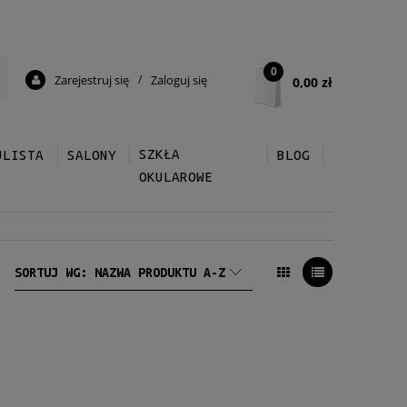
0
Zarejestruj się
/
Zaloguj się
0,00 zł
SZKŁA
ULISTA
SALONY
BLOG
OKULAROWE
SORTUJ WG:
NAZWA PRODUKTU A-Z