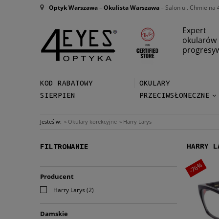
Optyk Warszawa
–
Okulista Warszawa
– Salon ul. Chmielna 
Expert
okularów
progresy
KOD RABATOWY
OKULARY
SIERPIEN
PRZECIWSŁONECZNE
Jesteś w:
»
Okulary korekcyjne
»
Harry Larys
HARRY L
FILTROWANIE
-76%
Producent
Harry Larys
(2)
Damskie