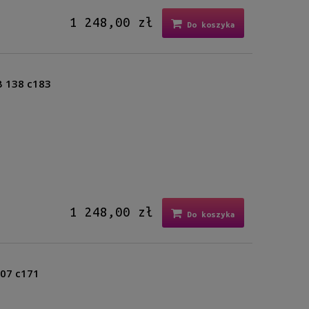
1 248,00 zł
Do koszyka
B 138 c183
1 248,00 zł
Do koszyka
107 c171