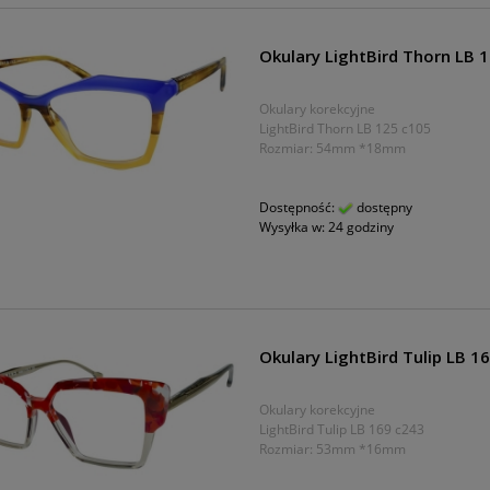
Okulary LightBird Thorn LB 
Okulary korekcyjne
LightBird Thorn LB 125 c105
Rozmiar: 54mm *18mm
Dostępność:
dostępny
Wysyłka w:
24 godziny
Okulary LightBird Tulip LB 1
Okulary korekcyjne
LightBird Tulip LB 169 c243
Rozmiar: 53mm *16mm