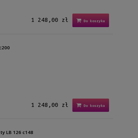
1 248,00 zł
Do koszyka
 c200
1 248,00 zł
Do koszyka
sty LB 126 c148