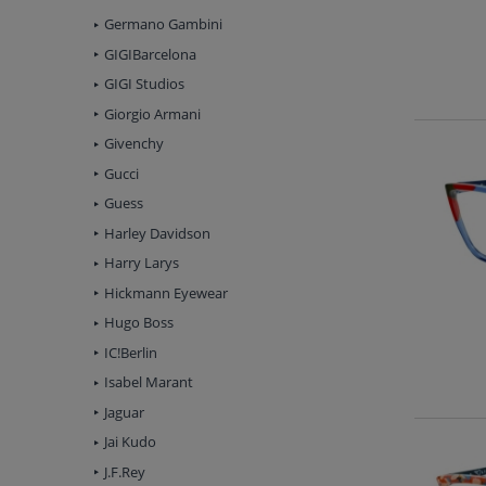
Germano Gambini
GIGIBarcelona
GIGI Studios
Giorgio Armani
Givenchy
Gucci
Guess
Harley Davidson
Harry Larys
Hickmann Eyewear
Hugo Boss
IC!Berlin
Isabel Marant
Jaguar
Jai Kudo
J.F.Rey