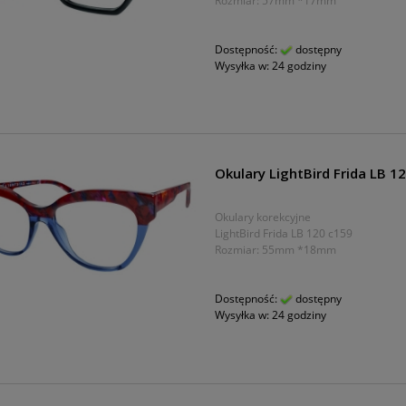
Rozmiar: 57mm *17mm
Dostępność:
dostępny
Wysyłka w:
24 godziny
Okulary LightBird Frida LB 1
Okulary korekcyjne
LightBird Frida LB 120 c159
Rozmiar: 55mm *18mm
Dostępność:
dostępny
Wysyłka w:
24 godziny