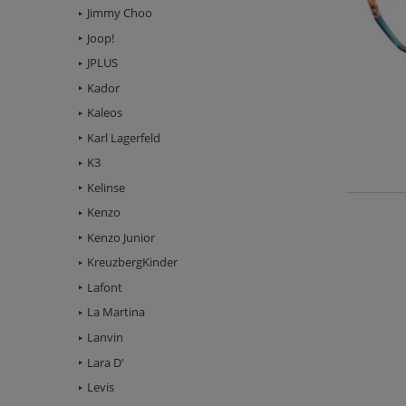
Jimmy Choo
Joop!
JPLUS
Kador
Kaleos
Karl Lagerfeld
K3
Kelinse
Kenzo
Kenzo Junior
KreuzbergKinder
Lafont
La Martina
Lanvin
Lara D'
Levis