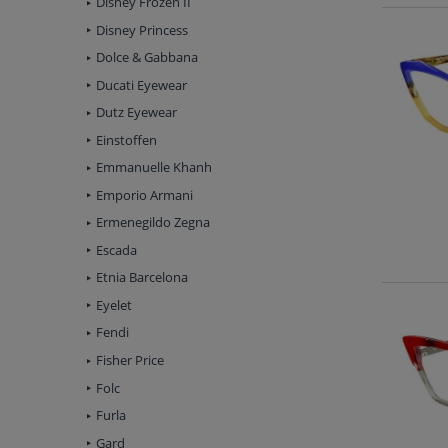
Disney Frozen II
Disney Princess
Dolce & Gabbana
Ducati Eyewear
Dutz Eyewear
Einstoffen
Emmanuelle Khanh
Emporio Armani
Ermenegildo Zegna
Escada
Etnia Barcelona
Eyelet
Fendi
Fisher Price
Folc
Furla
Gard