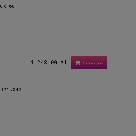
20 c160
1 248,00 zł
Do koszyka
B 171 c242