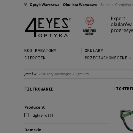
Optyk Warszawa
–
Okulista Warszawa
– Salon ul. Chmielna 
Expert
okularów
progresy
KOD RABATOWY
OKULARY
SIERPIEN
PRZECIWSŁONECZNE
Jesteś w:
»
Okulary korekcyjne
»
LightBird
LIGHTBI
FILTROWANIE
Producent
LightBird
(11)
Damskie