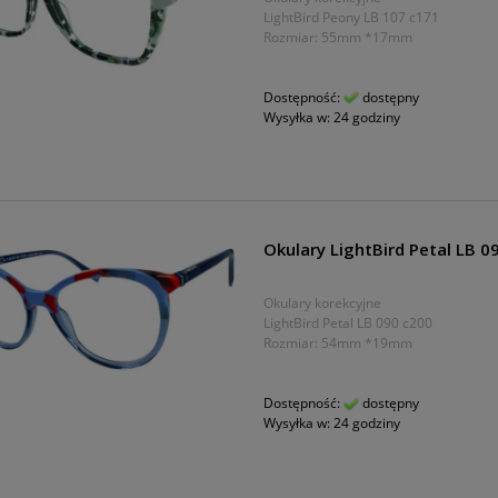
LightBird Peony LB 107 c171
Rozmiar: 55mm *17mm
Dostępność:
dostępny
Wysyłka w:
24 godziny
Okulary LightBird Petal LB 0
Okulary korekcyjne
LightBird Petal LB 090 c200
Rozmiar: 54mm *19mm
Dostępność:
dostępny
Wysyłka w:
24 godziny