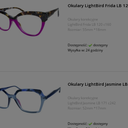
Okulary LightBird Frida LB 1
Okulary korekcyjne
LightBird Frida LB 120 c160
Rozmiar: 55mm *18mm
Dostępność:
dostępny
Wysyłka w:
24 godziny
Okulary LightBird Jasmine L
Okulary korekcyjne
LightBird Jasmine LB 171 c242
Rozmiar: 52mm *17mm
Dostępność:
dostępny