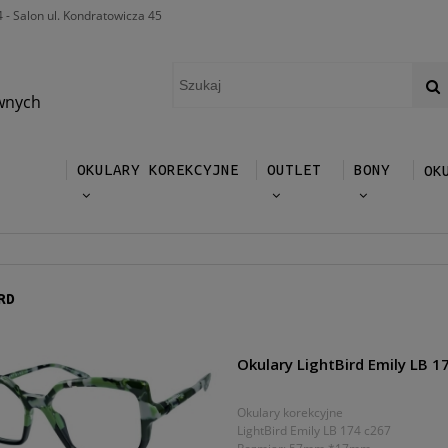
4 - Salon ul. Kondratowicza 45
wnych
OKULARY KOREKCYJNE
OUTLET
BONY
OK
RD
Okulary LightBird Emily LB 1
Okulary korekcyjne
LightBird Emily LB 174 c267