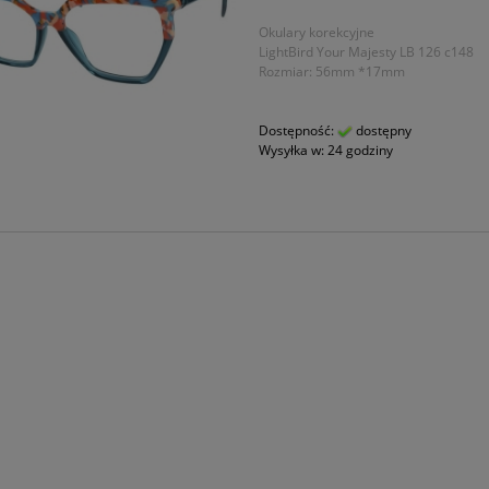
Okulary korekcyjne
LightBird Your Majesty LB 126 c148
Rozmiar: 56mm *17mm
Dostępność:
dostępny
Wysyłka w:
24 godziny