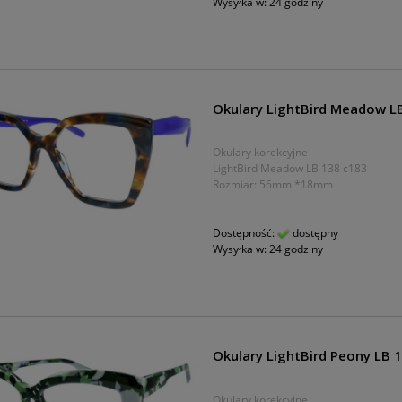
Wysyłka w:
24 godziny
Okulary LightBird Meadow L
Okulary korekcyjne
LightBird Meadow LB 138 c183
Rozmiar: 56mm *18mm
Dostępność:
dostępny
Wysyłka w:
24 godziny
Okulary LightBird Peony LB 
Okulary korekcyjne