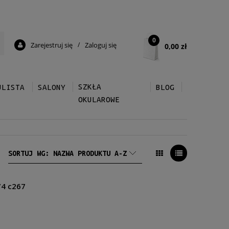
0
Zarejestruj się
/
Zaloguj się
0,00 zł
SZKŁA
ULISTA
SALONY
BLOG
OKULAROWE
SORTUJ WG:
NAZWA PRODUKTU A-Z
74 c267