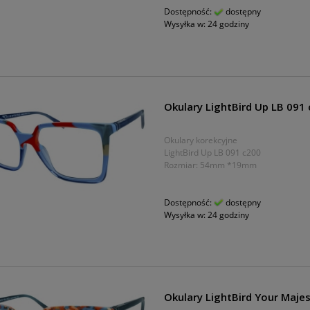
Dostępność:
dostępny
Wysyłka w:
24 godziny
Okulary LightBird Up LB 091
Okulary korekcyjne
LightBird Up LB 091 c200
Rozmiar: 54mm *19mm
Dostępność:
dostępny
Wysyłka w:
24 godziny
Okulary LightBird Your Maje