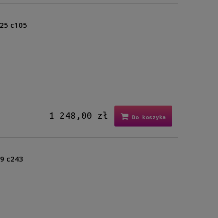
125 c105
1 248,00 zł
Do koszyka
69 c243