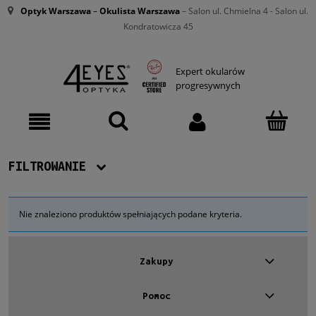
Optyk Warszawa
–
Okulista Warszawa
– Salon ul. Chmielna 4 - Salon ul.
Kondratowicza 45
Expert okularów
progresywnych
FILTROWANIE
Dostępność
Nie znaleziono produktów spełniających podane kryteria.
Nowość
Zakupy
Promocja
Pomoc