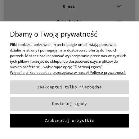
O nas
Moje konto
Dbamy o Twoją prywatność
Kontakt
4 EYES OPTYKA -
optyk Warszawa
Pliki cookies i pokrewne im technologie umożliwiają poprawne
ul.Chmielna 4
działanie strony i pomagają nam dostosować ofertę do Twoich
00-020 Warszawa
potrzeb. Możesz zaakceptować wykorzystanie przez nas wszystkich
woj. mazowieckie
tych plików i przejść do sklepu lub dostosować użycie plików do
swoich preferencji, wybierając opcję "Dostosuj zgody".
+48 696 015 670
Więcej o plikach cookies przeczytasz w naszej Polityce prywatności.
sklep@4eyes.pl
Zaakceptuj tylko niezbędne
Oprawki i okulary Ray-Ban
Oprawki i okulary Persol
Oprawki i okulary Polo
Ralph Lauren
Oprawki i okulary Tom Ford
Oprawki i okulary Miu Miu
Oprawki
Dostosuj zgody
i okulary Oakley
Oprawki i okulary Prada
Oprawki i okulary Ray-Ban Aviator
Oprawki i okulary Dior
Oprawki i okulary Oliver Peoples
Oprawki i okulary
Porsche
Oprawki i okulary Fendi
Oprawki i okulary Celine
Oprawki i okulary
Zaakceptuj wszystkie
Chloe
Oprawki i okulary Dolce & Gabbana
Okulary Tag Heuer
Projekt i wykonanie:
Gabiec.pl