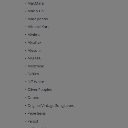
MaxMara
Max & Co
Marc Jacobs
Michael Kors
Minima
Miraflex
Missoni
Miu Miu
Moschino
Oakley
Off-White
Oliver Peoples
Onono
Original Vintage Sunglasses
Pepe Jeans
Persol