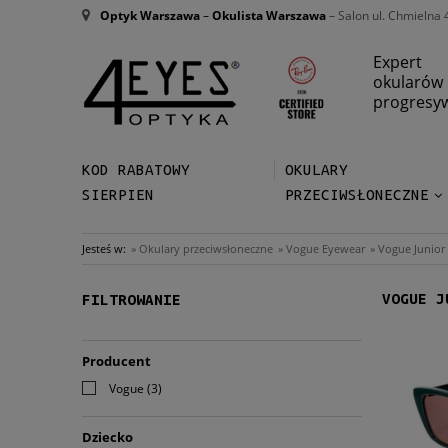
Optyk Warszawa
–
Okulista Warszawa
– Salon ul. Chmielna 
Expert
okularów
progresy
KOD RABATOWY
OKULARY
SIERPIEN
PRZECIWSŁONECZNE
Jesteś w:
»
Okulary przeciwsłoneczne
»
Vogue Eyewear
»
Vogue Junior
VOGUE J
FILTROWANIE
Producent
Vogue
(3)
Dziecko