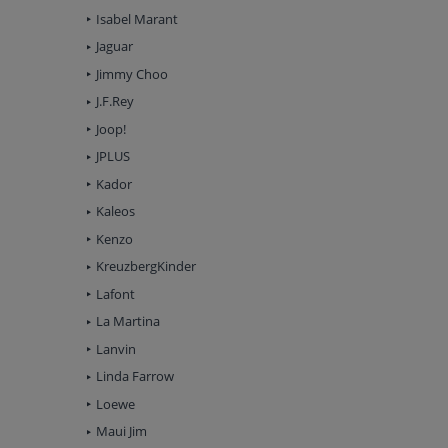
Isabel Marant
Jaguar
Jimmy Choo
J.F.Rey
Joop!
JPLUS
Kador
Kaleos
Kenzo
KreuzbergKinder
Lafont
La Martina
Lanvin
Linda Farrow
Loewe
Maui Jim