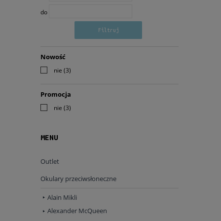
do
Filtruj
Nowość
nie
(3)
Promocja
nie
(3)
MENU
Outlet
Okulary przeciwsłoneczne
Alain Mikli
Alexander McQueen