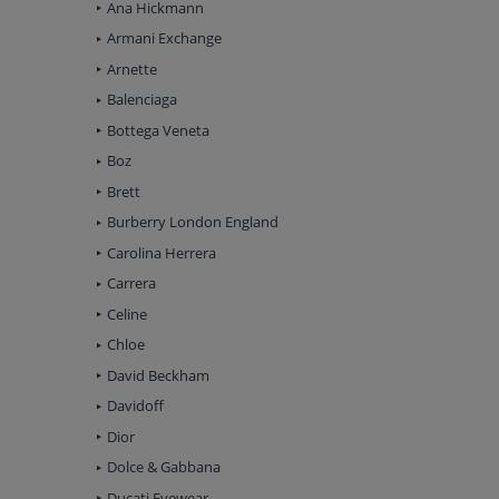
Ana Hickmann
Armani Exchange
Arnette
Balenciaga
Bottega Veneta
Boz
Brett
Burberry London England
Carolina Herrera
Carrera
Celine
Chloe
David Beckham
Davidoff
Dior
Dolce & Gabbana
Ducati Eyewear