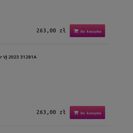
263,00 zł
Do koszyka
r VJ 2023 31281A
A
263,00 zł
Do koszyka