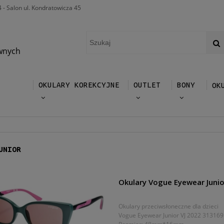
4 - Salon ul. Kondratowicza 45
wnych
OKULARY KOREKCYJNE
OUTLET
BONY
OK
UNIOR
Okulary Vogue Eyewear Junio
Okulary przeciwsłoneczne dla dzieci
Vogue Eyewear Junior VJ 2022 313169