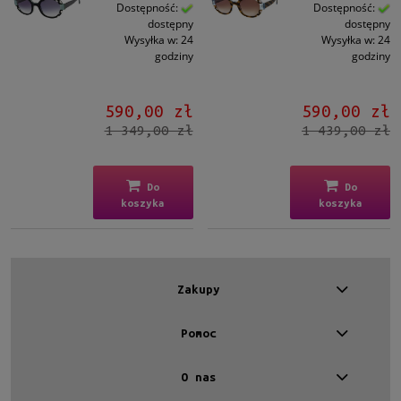
Kształt
Dostępność:
Dostępność:
dostępny
dostępny
Okrągłe/Owalne
(2)
Wysyłka w:
24
Wysyłka w:
24
godziny
godziny
Materiał
Plastikowe
(2)
590,00 zł
590,00 zł
1 349,00 zł
1 439,00 zł
Kolor oprawy
Czarny
(1)
Brązowy/Beżowy
(1)
Do
Do
koszyka
koszyka
Kolor soczewki
Szary
(1)
Brązowy
(1)
Zakupy
Gradacja
Pomoc
Tak
(2)
O nas
Rodzaj