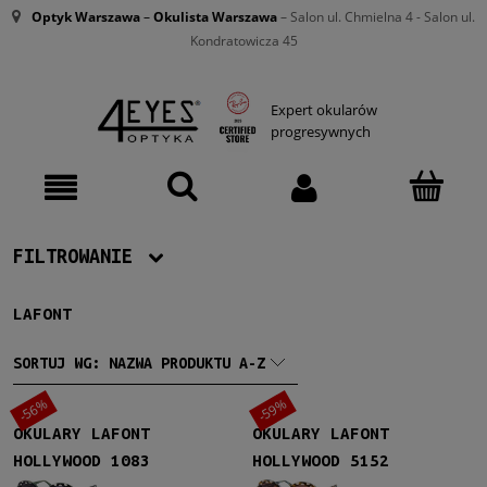
Optyk Warszawa
–
Okulista Warszawa
– Salon ul. Chmielna 4 - Salon ul.
Kondratowicza 45
Expert okularów
progresywnych
FILTROWANIE
LAFONT
Producent
Lafont
(2)
SORTUJ WG:
NAZWA PRODUKTU A-Z
-56%
-59%
Damskie
OKULARY LAFONT
OKULARY LAFONT
Damskie
(2)
HOLLYWOOD 1083
HOLLYWOOD 5152