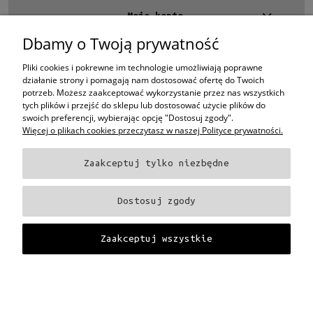
Pełne
(2)
Moje konto
Dbamy o Twoją prywatność
Rozmiar
Kontakt
Średnie
(2)
4 EYES OPTYKA -
optyk Warszawa
Pliki cookies i pokrewne im technologie umożliwiają poprawne
ul.Chmielna 4
działanie strony i pomagają nam dostosować ofertę do Twoich
00-020 Warszawa
potrzeb. Możesz zaakceptować wykorzystanie przez nas wszystkich
Gwarancja
woj. mazowieckie
tych plików i przejść do sklepu lub dostosować użycie plików do
24 miesiące
(2)
swoich preferencji, wybierając opcję "Dostosuj zgody".
+48 696 015 670
Więcej o plikach cookies przeczytasz w naszej Polityce prywatności.
sklep@4eyes.pl
Dostępność
Zaakceptuj tylko niezbędne
dostępny
(2)
Oprawki i okulary Ray-Ban
Oprawki i okulary Persol
Oprawki i okulary Polo
Ralph Lauren
Oprawki i okulary Tom Ford
Oprawki i okulary Miu Miu
Oprawki
Cena
Dostosuj zgody
i okulary Oakley
Oprawki i okulary Prada
Oprawki i okulary Ray-Ban Aviator
Oprawki i okulary Dior
Oprawki i okulary Oliver Peoples
Oprawki i okulary
od
Porsche
Oprawki i okulary Fendi
Oprawki i okulary Celine
Oprawki i okulary
Zaakceptuj wszystkie
Chloe
Oprawki i okulary Dolce & Gabbana
Okulary Tag Heuer
do
Projekt i wykonanie:
Gabiec.pl
Filtruj
Pokaż pełną wersję strony
Sklep internetowy Shoper Premium