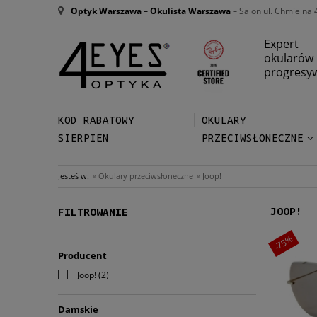
Optyk Warszawa
–
Okulista Warszawa
– Salon ul. Chmielna 
Expert
okularów
progresy
KOD RABATOWY
OKULARY
SIERPIEN
PRZECIWSŁONECZNE
Jesteś w:
»
Okulary przeciwsłoneczne
»
Joop!
JOOP!
FILTROWANIE
-75%
Producent
Joop!
(2)
Damskie