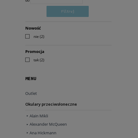
do
Filtruj
Nowość
nie
(2)
Promocja
tak
(2)
MENU
Outlet
Okulary przeciwsłoneczne
Alain Mikli
Alexander McQueen
Ana Hickmann