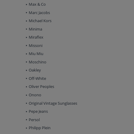
Max & Co
Marc Jacobs
Michael Kors
Minima
Miraflex
Missoni
Miu Miu
Moschino
Oakley
Off-White
Oliver Peoples
Onono
Original Vintage Sunglasses
Pepe Jeans
Persol
Philipp Plein