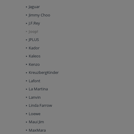
Jaguar
Jimmy Choo
J.F.Rey
Joop!
JPLUS
Kador
Kaleos
Kenzo
KreuzbergKinder
Lafont
La Martina
Lanvin
Linda Farrow
Loewe
Maui Jim
MaxMara