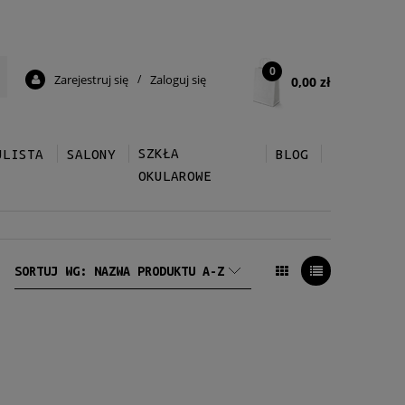
0
Zarejestruj się
/
Zaloguj się
0,00 zł
SZKŁA
ULISTA
SALONY
BLOG
OKULAROWE
SORTUJ WG:
NAZWA PRODUKTU A-Z