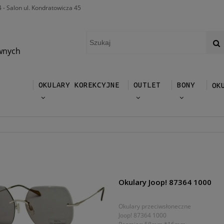
4 - Salon ul. Kondratowicza 45
wnych
OKULARY KOREKCYJNE
OUTLET
BONY
OK
Okulary Joop! 87364 1000
Okulary przeciwsłoneczne
Joop! 87364 1000