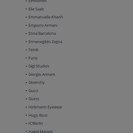
Einstoffen
Elie Saab
Emmanuelle Khanh
Emporio Armani
Etnia Barcelona
Ermenegildo Zegna
Fendi
Furla
Gigi Studios
Giorgio Armani
Givenchy
Gucci
Guess
Hickmann Eyewear
Hugo Boss
IC!Berlin
Isabel Marant