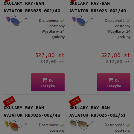
Męskie
OKULARY RAY-BAN
OKULARY RAY-BAN
Męskie
(157)
AVIATOR RB3025-002/4O
AVIATOR RB3025-002/4O
Dostępność:
Dostępność:
Kształt
dostępny
dostępny
Wysyłka w:
24
Wysyłka w:
24
Aviator
(157)
godziny
godziny
Materiał
Metalowe
(155)
527,80 zł
527,80 zł
812,00 zł
812,00 zł
Plastikowe
(2)
Kolor oprawy
Do
Do
Czarny
(25)
koszyka
koszyka
Brązowy/Beżowy
(8)
Szary
(6)
-35%
-35%
Złoty
(82)
OKULARY RAY-BAN
OKULARY RAY-BAN
Srebrny
(32)
AVIATOR RB3025-002/4W
AVIATOR RB3025-002/51
więcej
Dostępność:
Dostępność:
dostępny
dostępny