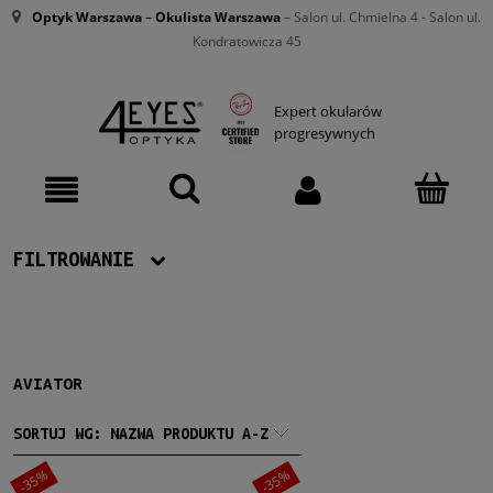
Optyk Warszawa
–
Okulista Warszawa
– Salon ul. Chmielna 4 - Salon ul.
Kondratowicza 45
Expert okularów
progresywnych
FILTROWANIE
Producent
Ray-Ban
(157)
AVIATOR
Damskie
SORTUJ WG:
NAZWA PRODUKTU A-Z
Damskie
(157)
-35%
-35%