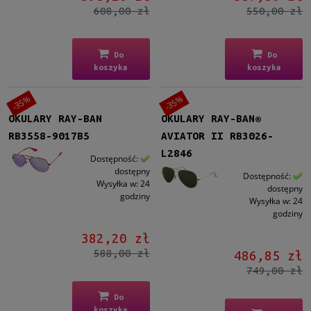
608,00 zł
550,00 zł
Do
Do
koszyka
koszyka
-35%
-35%
OKULARY RAY-BAN
OKULARY RAY-BAN®
RB3558-9017B5
AVIATOR II RB3026-
L2846
Dostępność:
dostępny
Dostępność:
Wysyłka w:
24
dostępny
godziny
Wysyłka w:
24
godziny
382,20 zł
588,00 zł
486,85 zł
749,00 zł
Do
koszyka