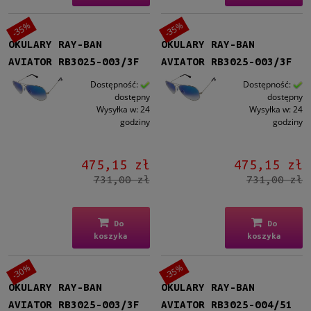
dostępny
(156)
-35%
-35%
OKULARY RAY-BAN
OKULARY RAY-BAN
Cena
AVIATOR RB3025-003/3F
AVIATOR RB3025-003/3F
od
Dostępność:
Dostępność:
dostępny
dostępny
do
Wysyłka w:
24
Wysyłka w:
24
godziny
godziny
Filtruj
475,15 zł
475,15 zł
Nowość
731,00 zł
731,00 zł
nie
(157)
Promocja
Do
Do
tak
(157)
koszyka
koszyka
-30%
-35%
OKULARY RAY-BAN
OKULARY RAY-BAN
AVIATOR RB3025-003/3F
AVIATOR RB3025-004/51