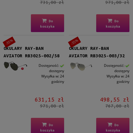
731,00 zł
971,00 zł
Tak
(157)
Polaryzacja
Do
Do
koszyka
koszyka
Tak
(37)
-35%
-35%
Rozmiar
OKULARY RAY-BAN
OKULARY RAY-BAN
Małe
(22)
AVIATOR RB3025-002/58
AVIATOR RB3025-003/32
Średnie
(86)
Duże
(49)
Dostępność:
Dostępność:
dostępny
dostępny
Wysyłka w:
24
Wysyłka w:
24
Polaryzacja
godziny
godziny
Tak
(37)
631,15 zł
498,55 zł
Gwarancja
971,00 zł
767,00 zł
24 miesiące
(157)
Dostępność
Do
Do
koszyka
koszyka
na zamówienie
(1)