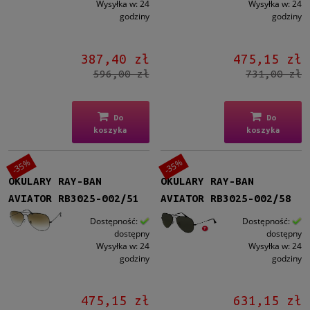
Wysyłka w:
24
Wysyłka w:
24
Kolor soczewki
godziny
godziny
Szary
(39)
Brązowy
(33)
387,40 zł
475,15 zł
Zielony
(36)
596,00 zł
731,00 zł
Niebieski
(26)
Inne
(13)
więcej
Do
Do
koszyka
koszyka
Gradacja
-35%
-35%
Tak
(54)
OKULARY RAY-BAN
OKULARY RAY-BAN
Rodzaj
AVIATOR RB3025-002/51
AVIATOR RB3025-002/58
Pełne
(157)
Dostępność:
Dostępność:
dostępny
dostępny
Wysyłka w:
24
Wysyłka w:
24
Lustro
godziny
godziny
Tak
(31)
475,15 zł
631,15 zł
Możliwość montażu soczewek z korekcją