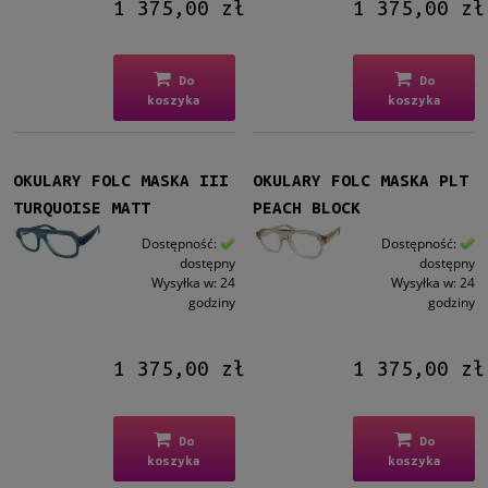
1 375,00 zł
1 375,00 zł
Plastikowe
(9)
Rodzaj
Do
Do
Pełne
(9)
koszyka
koszyka
Rozmiar
Średnie
(9)
OKULARY FOLC MASKA III
OKULARY FOLC MASKA PLT
TURQUOISE MATT
PEACH BLOCK
Dostępność
Dostępność:
Dostępność:
dostępny
(9)
dostępny
dostępny
Wysyłka w:
24
Wysyłka w:
24
godziny
godziny
Cena
od
1 375,00 zł
1 375,00 zł
do
Filtruj
Do
Do
koszyka
koszyka