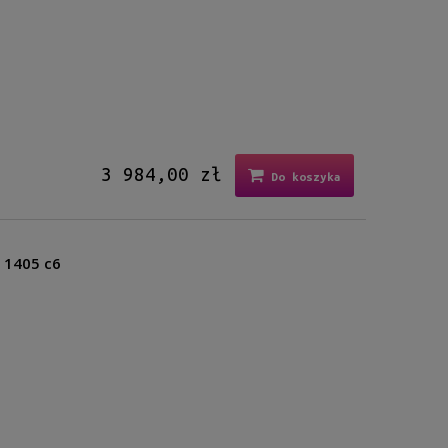
3 984,00 zł
Do koszyka
l 1405 c6