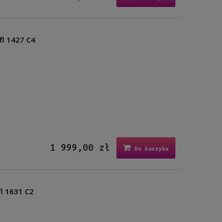
fl 1427 C4
1 999,00 zł
Do koszyka
fl 1631 C2