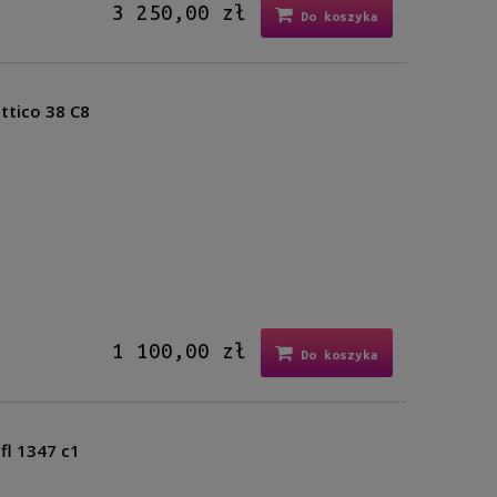
3 250,00 zł
Do koszyka
ttico 38 C8
1 100,00 zł
Do koszyka
fl 1347 c1