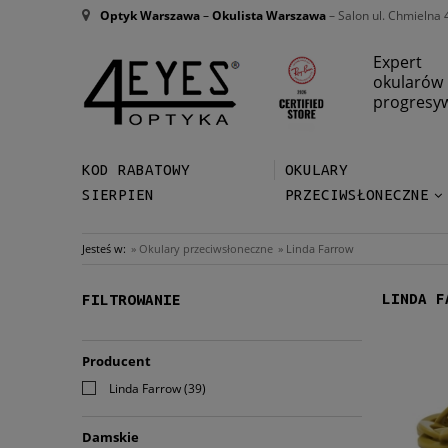
Optyk Warszawa
–
Okulista Warszawa
– Salon ul. Chmielna 
Expert
okularów
progresy
KOD RABATOWY
OKULARY
SIERPIEN
PRZECIWSŁONECZNE
Jesteś w:
»
Okulary przeciwsłoneczne
»
Linda Farrow
LINDA F
FILTROWANIE
Producent
Linda Farrow
(39)
Damskie