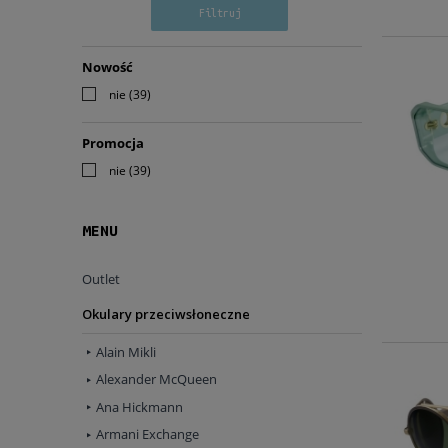
Filtruj
Nowość
nie
(39)
Promocja
nie
(39)
MENU
Outlet
Okulary przeciwsłoneczne
Alain Mikli
Alexander McQueen
Ana Hickmann
Armani Exchange