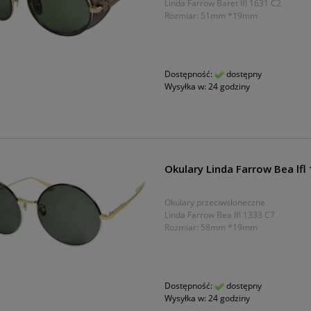
Linda Farrow Baret lfl 1631 C2
Rozmiar: 51mm *19mm
Dostępność:
dostępny
Wysyłka w:
24 godziny
Okulary Linda Farrow Bea lfl
Okulary przeciwsłoneczne
Linda Farrow Bea lfl 1333 C7
Rozmiar: 58mm *19mm
Dostępność:
dostępny
Wysyłka w:
24 godziny