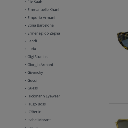
Elie Saab
Emmanuelle Khanh
Emporio Armani
Etnia Barcelona
Ermenegildo Zegna
Fendi
Furla
Gigi Studios
Giorgio Armani
Givenchy
Gucci
Guess
Hickmann Eyewear
Hugo Boss
IC!Berlin
Isabel Marant
Jaguar