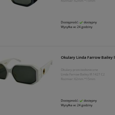
Rozmiar: 62mm *15mm
Dostępność:
dostępny
Wysyłka w:
24 godziny
Okulary Linda Farrow Bailey l
Okulary przeciwsłoneczne
Linda Farrow Bailey lfl 1427 C2
Rozmiar: 62mm *15mm
Dostępność:
dostępny
Wysyłka w:
24 godziny