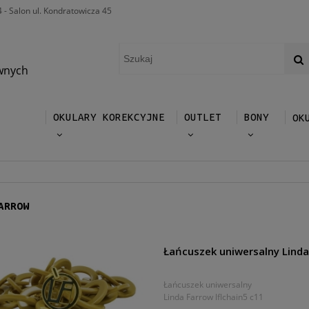
4 - Salon ul. Kondratowicza 45
wnych
OKULARY KOREKCYJNE
OUTLET
BONY
OK
ARROW
Łańcuszek uniwersalny Linda
Łańcuszek uniwersalny
Linda Farrow lflchain5 c11