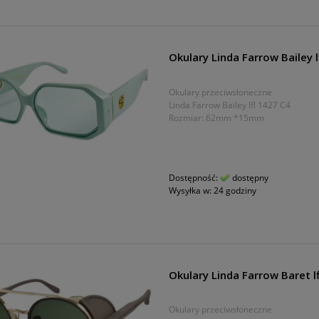
Okulary Linda Farrow Bailey l
Okulary przeciwsłoneczne
Linda Farrow Bailey lfl 1427 C4
Rozmiar: 62mm *15mm
Dostępność:
dostępny
Wysyłka w:
24 godziny
Okulary Linda Farrow Baret l
Okulary przeciwsłoneczne