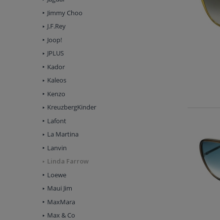
Jimmy Choo
J.F.Rey
Joop!
JPLUS
Kador
Kaleos
Kenzo
KreuzbergKinder
Lafont
La Martina
Lanvin
Linda Farrow
Loewe
Maui Jim
MaxMara
Max & Co