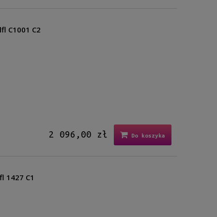
lfl C1001 C2
2 096,00 zł
Do koszyka
fl 1427 C1