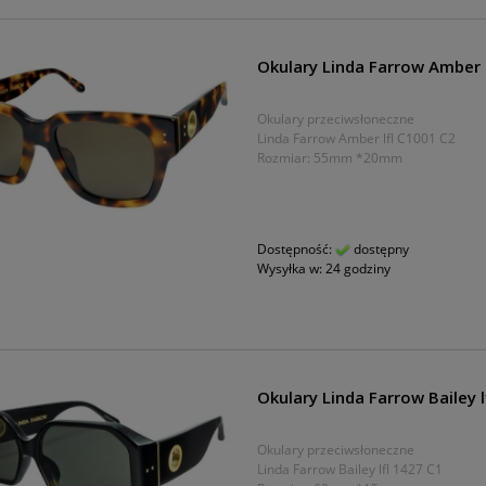
Okulary Linda Farrow Amber 
Okulary przeciwsłoneczne
Linda Farrow Amber lfl C1001 C2
Rozmiar: 55mm *20mm
Dostępność:
dostępny
Wysyłka w:
24 godziny
Okulary Linda Farrow Bailey l
Okulary przeciwsłoneczne
Linda Farrow Bailey lfl 1427 C1