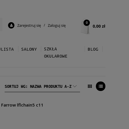
0
Zarejestruj się
/
Zaloguj się
0,00 zł
SZKŁA
ULISTA
SALONY
BLOG
OKULAROWE
SORTUJ WG:
NAZWA PRODUKTU A-Z
 Farrow lflchain5 c11