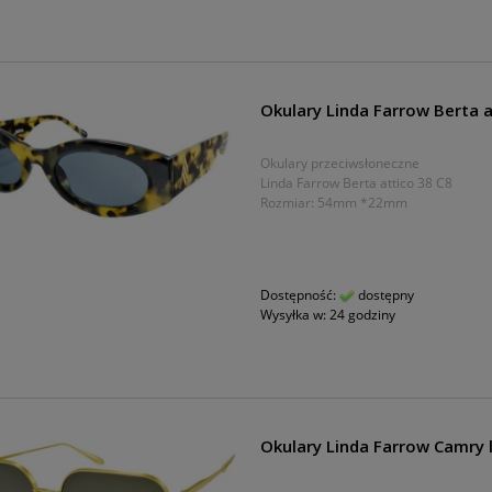
Okulary Linda Farrow Berta a
Okulary przeciwsłoneczne
Linda Farrow Berta attico 38 C8
Rozmiar: 54mm *22mm
Dostępność:
dostępny
Wysyłka w:
24 godziny
Okulary Linda Farrow Camry l