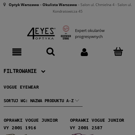
Optyk Warszawa
–
Okulista Warszawa
– Salon ul. Chmielna 4 - Salon ul.
Kondratowicza 45
Expert okularów
progresywnych
FILTROWANIE
VOGUE EYEWEAR
Producent
Vogue
(46)
SORTUJ WG:
NAZWA PRODUKTU A-Z
Damskie
OPRAWKI VOGUE JUNIOR
OPRAWKI VOGUE JUNIOR
Damskie
(36)
VY 2001 1916
VY 2001 2587