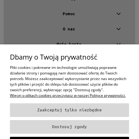
Pomoc
O nas
Moje konto
Dbamy o Twoją prywatność
Kontakt
4 EYES OPTYKA -
optyk Warszawa
Pliki cookies i pokrewne im technologie umożliwiają poprawne
ul.Chmielna 4
działanie strony i pomagają nam dostosować ofertę do Twoich
00-020 Warszawa
potrzeb. Możesz zaakceptować wykorzystanie przez nas wszystkich
woj. mazowieckie
tych plików i przejść do sklepu lub dostosować użycie plików do
swoich preferencji, wybierając opcję "Dostosuj zgody".
+48 696 015 670
sklep@4eyes.pl
Więcej o plikach cookies przeczytasz w naszej Polityce prywatności.
Zaakceptuj tylko niezbędne
Oprawki i okulary Ray-Ban
Oprawki i okulary Persol
Oprawki i okulary Polo
Ralph Lauren
Oprawki i okulary Tom Ford
Oprawki i okulary Miu Miu
Oprawki
Dostosuj zgody
i okulary Oakley
Oprawki i okulary Prada
Oprawki i okulary Ray-Ban Aviator
Oprawki i okulary Dior
Oprawki i okulary Oliver Peoples
Oprawki i okulary