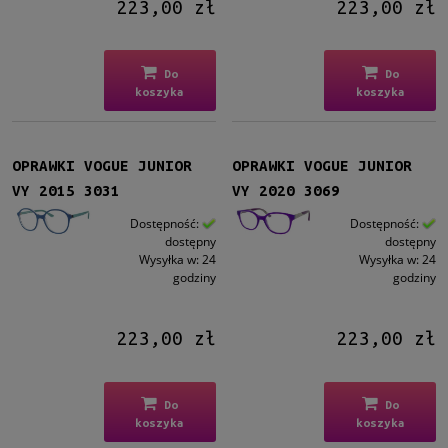
223,00 zł
223,00 zł
Metalowe
(11)
Plastikowe
(35)
Do
Do
Rodzaj
koszyka
koszyka
Pełne
(43)
Żyłka
(2)
Patentki
(1)
OPRAWKI VOGUE JUNIOR
OPRAWKI VOGUE JUNIOR
VY 2015 3031
VY 2020 3069
Rozmiar
Dostępność:
Dostępność:
Małe
(10)
dostępny
dostępny
Średnie
(36)
Wysyłka w:
24
Wysyłka w:
24
godziny
godziny
Dostępność
dostępny
(46)
223,00 zł
223,00 zł
Cena
Do
Do
od
koszyka
koszyka