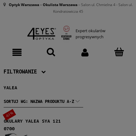
Optyk Warszawa
–
Okulista Warszawa
– Salon ul. Chmielna 4 - Salon ul.
Kondratowicza 45
Expert okularów
progresywnych
FILTROWANIE
YALEA
Producent
Yalea
(1)
SORTUJ WG:
NAZWA PRODUKTU A-Z
-61%
Damskie
OKULARY YALEA SYA 121
Damskie
(1)
0700