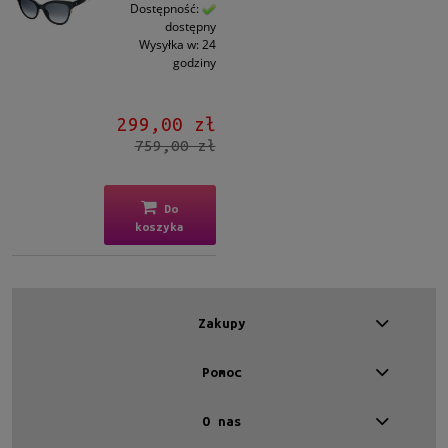
Kształt
Dostępność:
dostępny
Kocie oko
(1)
Wysyłka w:
24
godziny
Materiał
Plastikowe
(1)
299,00 zł
759,00 zł
Kolor oprawy
Czarny
(1)
Do
koszyka
Kolor soczewki
Szary
(1)
Gradacja
Zakupy
Tak
(1)
Pomoc
Rodzaj
Pełne
(1)
O nas