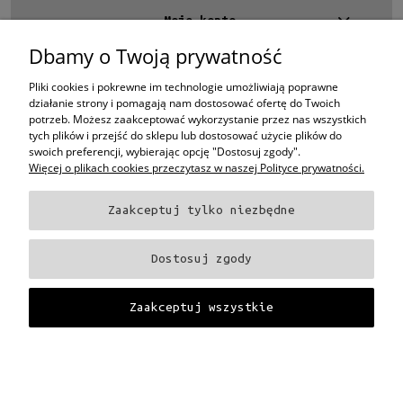
Możliwość montażu soczewek z korekcją
Moje konto
Tak
(1)
Dbamy o Twoją prywatność
Kontakt
Rozmiar
4 EYES OPTYKA -
optyk Warszawa
Pliki cookies i pokrewne im technologie umożliwiają poprawne
ul.Chmielna 4
Średnie
(1)
działanie strony i pomagają nam dostosować ofertę do Twoich
00-020 Warszawa
potrzeb. Możesz zaakceptować wykorzystanie przez nas wszystkich
woj. mazowieckie
tych plików i przejść do sklepu lub dostosować użycie plików do
Gwarancja
swoich preferencji, wybierając opcję "Dostosuj zgody".
+48 696 015 670
Więcej o plikach cookies przeczytasz w naszej Polityce prywatności.
sklep@4eyes.pl
24 miesiące
(1)
Zaakceptuj tylko niezbędne
Dostępność
Oprawki i okulary Ray-Ban
Oprawki i okulary Persol
Oprawki i okulary Polo
dostępny
(1)
Ralph Lauren
Oprawki i okulary Tom Ford
Oprawki i okulary Miu Miu
Oprawki
Dostosuj zgody
i okulary Oakley
Oprawki i okulary Prada
Oprawki i okulary Ray-Ban Aviator
Cena
Oprawki i okulary Dior
Oprawki i okulary Oliver Peoples
Oprawki i okulary
Porsche
Oprawki i okulary Fendi
Oprawki i okulary Celine
Oprawki i okulary
Zaakceptuj wszystkie
Chloe
Oprawki i okulary Dolce & Gabbana
Okulary Tag Heuer
od
do
Projekt i wykonanie:
Gabiec.pl
Pokaż pełną wersję strony
Filtruj
Sklep internetowy Shoper Premium