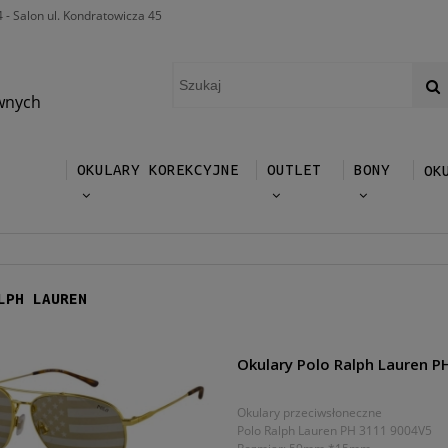
4 - Salon ul. Kondratowicza 45
wnych
OKULARY KOREKCYJNE
OUTLET
BONY
OK
LPH LAUREN
Okulary Polo Ralph Lauren 
Okulary przeciwsłoneczne
Polo Ralph Lauren PH 3111 9004V5