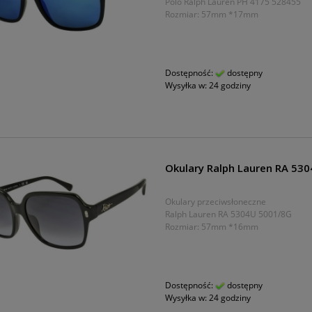
Polo Ralph Lauren PH 4175 528455
Rozmiar: 57mm *17mm
Dostępność:
dostępny
Wysyłka w:
24 godziny
Okulary Ralph Lauren RA 53
Okulary przeciwsłoneczne
Ralph Lauren RA 5304U 5001/8G
Rozmiar: 57mm *16mm
Dostępność:
dostępny
Wysyłka w:
24 godziny