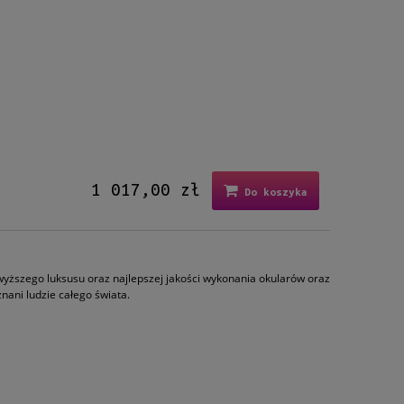
1 017,00 zł
Do koszyka
wyższego luksusu oraz najlepszej jakości wykonania okularów oraz
znani ludzie całego świata.