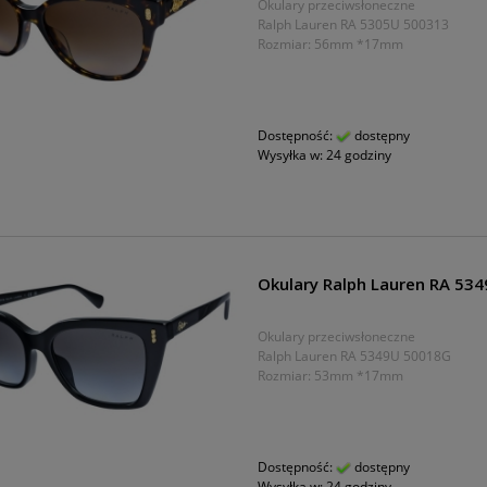
Okulary przeciwsłoneczne
Ralph Lauren RA 5305U 500313
Rozmiar: 56mm *17mm
Dostępność:
dostępny
Wysyłka w:
24 godziny
Okulary Ralph Lauren RA 53
Okulary przeciwsłoneczne
Ralph Lauren RA 5349U 50018G
Rozmiar: 53mm *17mm
Dostępność:
dostępny
Wysyłka w:
24 godziny