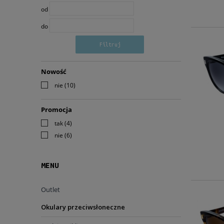
od
do
Filtruj
Nowość
nie
(10)
Promocja
tak
(4)
nie
(6)
MENU
Outlet
Okulary przeciwsłoneczne