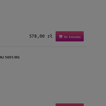
578,00 zł
Do koszyka
04U 5001/8G