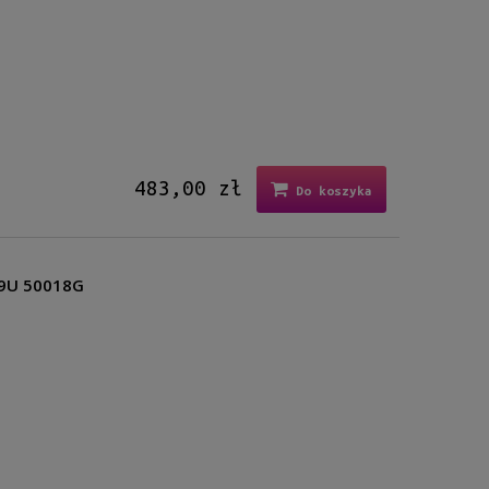
483,00 zł
Do koszyka
49U 50018G