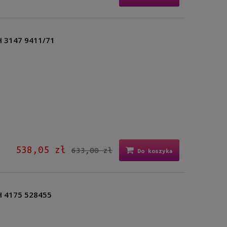
H 3147 9411/71
538,05 zł
633,00 zł
Do koszyka
PH 4175 528455