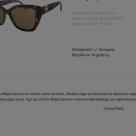
Okulary przeciwsłoneczne
Ralph Lauren RL 8216U 500373
Rozmiar: 55mm *17mm
Dostępność:
dostępny
Wysyłka w:
24 godziny
o Ralph Lauren to marka sama w sobie, okulary tego producenta to obietnica naj
ny stylu życia. Styl życia Polo Ralph Lauren z którym identyfikują się najbardziej 
Czytaj Dalej