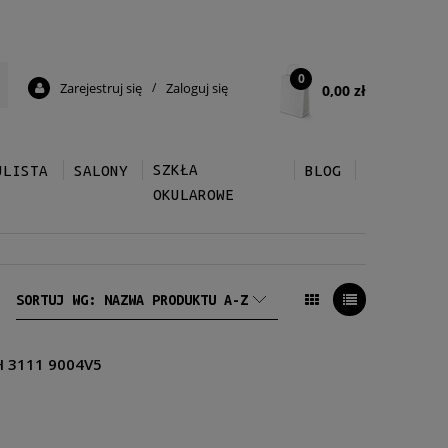
0
Zarejestruj się
/
Zaloguj się
0,00 zł
SZKŁA
ULISTA
SALONY
BLOG
OKULAROWE
SORTUJ WG:
NAZWA PRODUKTU A-Z
PH 3111 9004V5