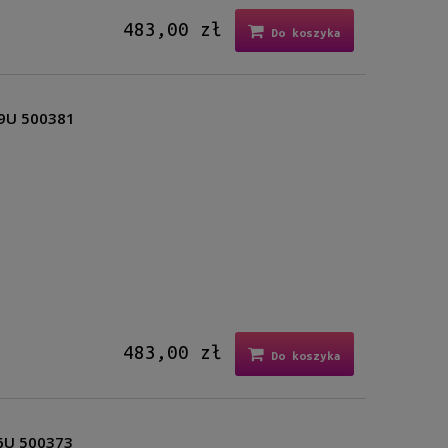
483,00 zł
Do koszyka
49U 500381
483,00 zł
Do koszyka
16U 500373