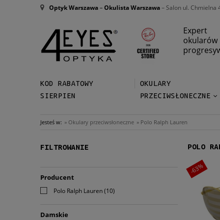
Optyk Warszawa
–
Okulista Warszawa
– Salon ul. Chmielna 
Expert
okularów
progresy
KOD RABATOWY
OKULARY
SIERPIEN
PRZECIWSŁONECZNE
Jesteś w:
»
Okulary przeciwsłoneczne
»
Polo Ralph Lauren
POLO RA
FILTROWANIE
-63%
Producent
Polo Ralph Lauren
(10)
Damskie