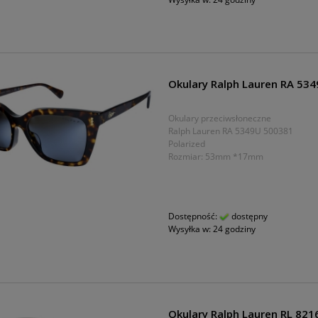
Okulary Ralph Lauren RA 53
Okulary przeciwsłoneczne
Ralph Lauren RA 5349U 500381
Polarized
Rozmiar: 53mm *17mm
Dostępność:
dostępny
Wysyłka w:
24 godziny
Okulary Ralph Lauren RL 82