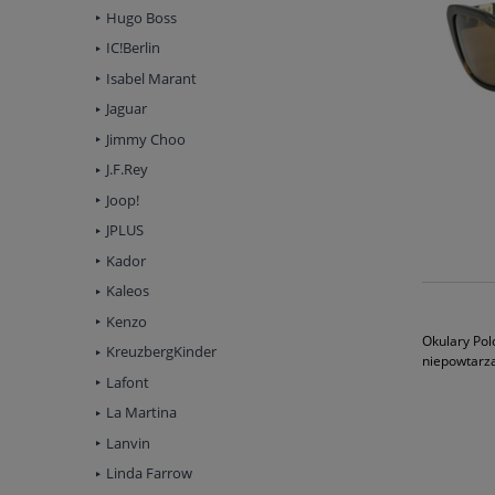
Hugo Boss
IC!Berlin
Isabel Marant
Jaguar
Jimmy Choo
J.F.Rey
Joop!
JPLUS
Kador
Kaleos
Kenzo
Okulary Pol
KreuzbergKinder
niepowtarzal
Lafont
La Martina
Lanvin
Linda Farrow