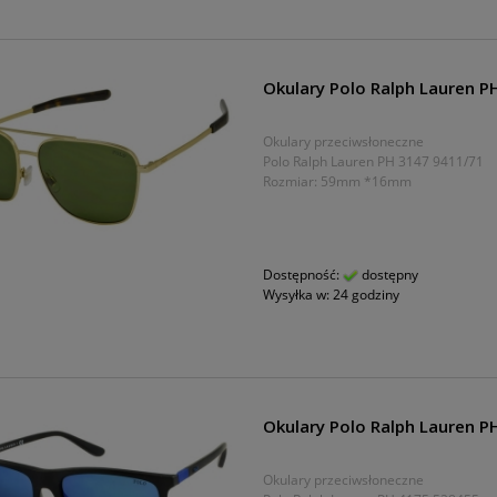
Okulary Polo Ralph Lauren P
Okulary przeciwsłoneczne
Polo Ralph Lauren PH 3147 9411/71
Rozmiar: 59mm *16mm
Dostępność:
dostępny
Wysyłka w:
24 godziny
Okulary Polo Ralph Lauren 
Okulary przeciwsłoneczne