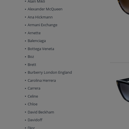
Alain Mikli
Alexander McQueen
Ana Hickmann
Armani Exchange
Arnette
Balenciaga
Bottega Veneta
Boz
Brett
Burberry London England
Carolina Herrera
Carrera
Celine
Chloe
David Beckham
Davidoff
Dior