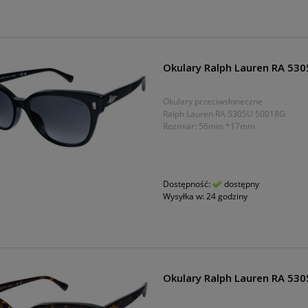
Okulary Ralph Lauren RA 53
Okulary przeciwsłoneczne
Ralph Lauren RA 5305U 50018G
Rozmiar: 56mm *17mm
Dostępność:
dostępny
Wysyłka w:
24 godziny
Okulary Ralph Lauren RA 53