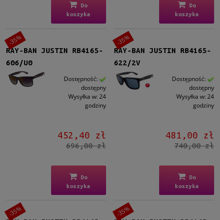
Do
Do
koszyka
koszyka
Polaryzacja
Tak
(8)
-35%
-35%
RAY-BAN JUSTIN RB4165-
RAY-BAN JUSTIN RB4165-
Gwarancja
606/U0
622/2V
24 miesiące
(25)
Dostępność:
Dostępność:
dostępny
dostępny
Dostępność
Wysyłka w:
24
Wysyłka w:
24
dostępny
(25)
godziny
godziny
Cena
452,40 zł
481,00 zł
696,00 zł
740,00 zł
od
do
Do
Do
Filtruj
koszyka
koszyka
-35%
-35%
Nowość