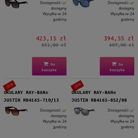
Kształt
Dostępność:
Dostępność:
dostępny
dostępny
Prostokątne
(25)
Wysyłka w:
24
Wysyłka w:
24
godziny
godziny
Materiał
Plastikowe
(25)
423,15 zł
394,55 zł
651,00 zł
607,00 zł
Kolor oprawy
Czarny
(13)
Brązowy/Beżowy
(6)
Do
Do
koszyka
koszyka
Niebieski
(1)
Czerwony/Bordowy
(1)
-35%
-35%
Szary
(4)
OKULARY RAY-BAN®
OKULARY RAY-BAN®
JUSTIN RB4165-710/13
JUSTIN RB4165-852/88
Kolor soczewki
Szary
(10)
Dostępność:
Dostępność:
dostępny
dostępny
Brązowy
(8)
Wysyłka w:
24
Wysyłka w:
24
Zielony
(4)
godziny
godziny
Niebieski
(3)