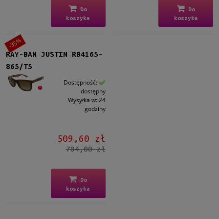
Do
Do
koszyka
koszyka
-35%
RAY-BAN JUSTIN RB4165-
865/T5
Dostępność:
dostępny
Wysyłka w:
24
godziny
509,60 zł
784,00 zł
Do
koszyka