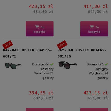
423,15 zł
417,30 zł
Gradacja
651,00 zł
642,00 zł
Tak
(12)
Rodzaj
Do
Do
koszyka
koszyka
Pełne
(25)
-35%
-35%
Lustro
RAY-BAN JUSTIN RB4165-
RAY-BAN JUSTIN RB4165-
Tak
(11)
601/71
601/8G
Możliwość montażu soczewek z korekcją
Dostępność:
Dostępność:
dostępny
dostępny
Tak
(25)
Wysyłka w:
24
Wysyłka w:
24
godziny
godziny
Polaryzacja
Tak
(8)
394,55 zł
423,15 zł
607,00 zł
651,00 zł
Rozmiar
Średnie
(25)