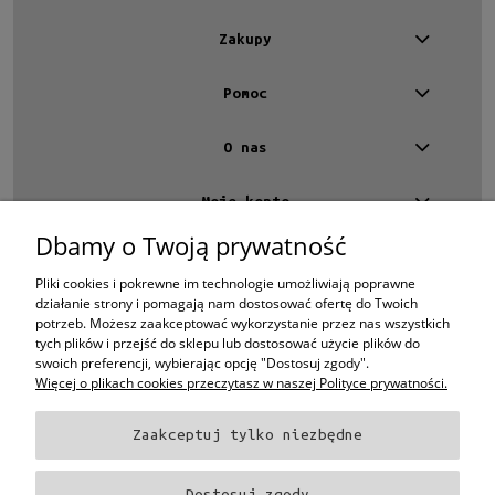
Zakupy
Pomoc
O nas
Moje konto
Dbamy o Twoją prywatność
Kontakt
4 EYES OPTYKA -
optyk Warszawa
Pliki cookies i pokrewne im technologie umożliwiają poprawne
ul.Chmielna 4
działanie strony i pomagają nam dostosować ofertę do Twoich
00-020 Warszawa
potrzeb. Możesz zaakceptować wykorzystanie przez nas wszystkich
woj. mazowieckie
tych plików i przejść do sklepu lub dostosować użycie plików do
swoich preferencji, wybierając opcję "Dostosuj zgody".
+48 696 015 670
sklep@4eyes.pl
Więcej o plikach cookies przeczytasz w naszej Polityce prywatności.
Zaakceptuj tylko niezbędne
Oprawki i okulary Ray-Ban
Oprawki i okulary Persol
Oprawki i okulary Polo
Ralph Lauren
Oprawki i okulary Tom Ford
Oprawki i okulary Miu Miu
Oprawki
Dostosuj zgody