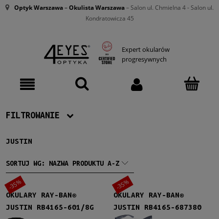
Optyk Warszawa
–
Okulista Warszawa
– Salon ul. Chmielna 4 - Salon ul.
Kondratowicza 45
Expert okularów
progresywnych
FILTROWANIE
JUSTIN
Producent
Ray-Ban
(25)
SORTUJ WG:
NAZWA PRODUKTU A-Z
-35%
-35%
Męskie
OKULARY RAY-BAN®
OKULARY RAY-BAN®
Męskie
(25)
JUSTIN RB4165-601/8G
JUSTIN RB4165-687380