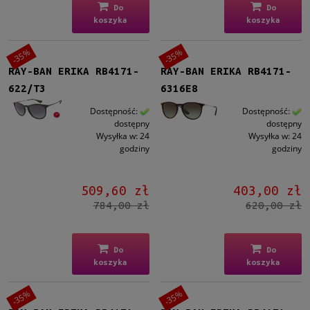
Średnie
(20)
Do
Do
koszyka
koszyka
Polaryzacja
-35%
-35%
Tak
(5)
RAY-BAN ERIKA RB4171-
RAY-BAN ERIKA RB4171-
622/T3
6316E8
Gwarancja
Dostępność:
Dostępność:
24 miesiące
(20)
dostępny
dostępny
Wysyłka w:
24
Wysyłka w:
24
Dostępność
godziny
godziny
dostępny
(20)
509,60 zł
403,00 zł
Cena
784,00 zł
620,00 zł
od
Do
Do
do
koszyka
koszyka
Filtruj
-35%
-35%