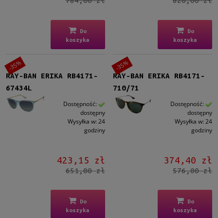
784,00 zł
620,00 zł
Do
Do
koszyka
koszyka
-35%
-35%
RAY-BAN ERIKA RB4171-
RAY-BAN ERIKA RB4171-
67434L
710/71
Dostępność:
Dostępność:
dostępny
dostępny
Wysyłka w:
24
Wysyłka w:
24
godziny
godziny
423,15 zł
374,40 zł
651,00 zł
576,00 zł
Do
Do
koszyka
koszyka