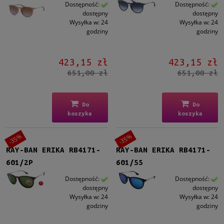
Kształt
Dostępność:
Dostępność:
dostępny
dostępny
Prostokątne
(20)
Wysyłka w:
24
Wysyłka w:
24
godziny
godziny
Materiał
Plastikowe
(20)
423,15 zł
423,15 zł
651,00 zł
651,00 zł
Kolor oprawy
Czarny
(6)
Brązowy/Beżowy
(8)
Do
Do
koszyka
koszyka
Niebieski
(2)
Szary
(2)
-35%
-35%
Transparent (Clear)
(2)
RAY-BAN ERIKA RB4171-
RAY-BAN ERIKA RB4171-
601/2P
601/55
Kolor soczewki
Szary
(7)
Dostępność:
Dostępność:
dostępny
dostępny
Brązowy
(4)
Wysyłka w:
24
Wysyłka w:
24
Zielony
(4)
godziny
godziny
Niebieski
(3)