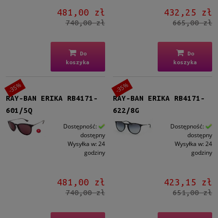
Inne
(2)
481,00 zł
432,25 zł
740,00 zł
665,00 zł
Gradacja
Tak
(12)
Do
Do
Rodzaj
koszyka
koszyka
Pełne
(20)
-35%
-35%
RAY-BAN ERIKA RB4171-
RAY-BAN ERIKA RB4171-
Lustro
601/5Q
622/8G
Tak
(1)
Dostępność:
Dostępność:
dostępny
dostępny
Możliwość montażu soczewek z korekcją
Wysyłka w:
24
Wysyłka w:
24
Tak
(19)
godziny
godziny
Polaryzacja
481,00 zł
423,15 zł
Tak
(5)
740,00 zł
651,00 zł
Rozmiar