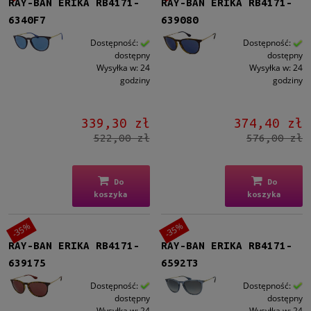
RAY-BAN ERIKA RB4171-
RAY-BAN ERIKA RB4171-
Nowość
6340F7
639080
nie
(20)
Dostępność:
Dostępność:
dostępny
dostępny
Promocja
Wysyłka w:
24
Wysyłka w:
24
tak
(20)
godziny
godziny
339,30 zł
374,40 zł
522,00 zł
576,00 zł
Do
Do
koszyka
koszyka
-35%
-35%
RAY-BAN ERIKA RB4171-
RAY-BAN ERIKA RB4171-
639175
6592T3
Dostępność:
Dostępność:
dostępny
dostępny
Wysyłka w:
24
Wysyłka w:
24