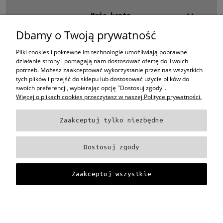
Moje konto
Dbamy o Twoją prywatność
Kontakt
4 EYES OPTYKA -
optyk Warszawa
Pliki cookies i pokrewne im technologie umożliwiają poprawne
ul.Chmielna 4
działanie strony i pomagają nam dostosować ofertę do Twoich
00-020 Warszawa
potrzeb. Możesz zaakceptować wykorzystanie przez nas wszystkich
woj. mazowieckie
tych plików i przejść do sklepu lub dostosować użycie plików do
swoich preferencji, wybierając opcję "Dostosuj zgody".
+48 696 015 670
sklep@4eyes.pl
Więcej o plikach cookies przeczytasz w naszej Polityce prywatności.
Zaakceptuj tylko niezbędne
Oprawki i okulary Ray-Ban
Oprawki i okulary Persol
Oprawki i okulary Polo
Ralph Lauren
Oprawki i okulary Tom Ford
Oprawki i okulary Miu Miu
Oprawki
Dostosuj zgody
i okulary Oakley
Oprawki i okulary Prada
Oprawki i okulary Ray-Ban Aviator
Oprawki i okulary Dior
Oprawki i okulary Oliver Peoples
Oprawki i okulary
Porsche
Oprawki i okulary Fendi
Oprawki i okulary Celine
Oprawki i okulary
Zaakceptuj wszystkie
Chloe
Oprawki i okulary Dolce & Gabbana
Okulary Tag Heuer
Projekt i wykonanie:
Gabiec.pl
Pokaż pełną wersję strony