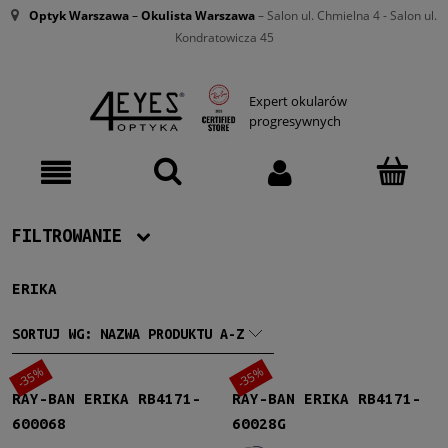
Optyk Warszawa
–
Okulista Warszawa
– Salon ul. Chmielna 4 - Salon ul.
Kondratowicza 45
Expert okularów
progresywnych
FILTROWANIE
ERIKA
Producent
Ray-Ban
(20)
SORTUJ WG:
NAZWA PRODUKTU A-Z
-35%
-35%
Damskie
RAY-BAN ERIKA RB4171-
RAY-BAN ERIKA RB4171-
Damskie
(20)
600068
60028G